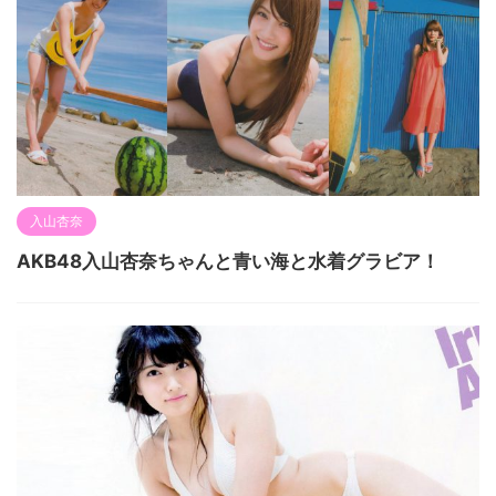
入山杏奈
AKB48入山杏奈ちゃんと青い海と水着グラビア！