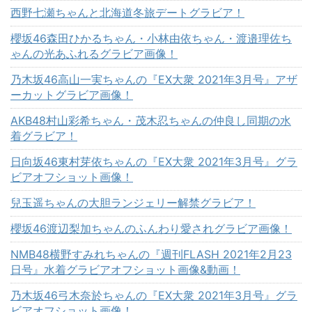
西野七瀬ちゃんと北海道冬旅デートグラビア！
櫻坂46森田ひかるちゃん・小林由依ちゃん・渡邉理佐ち
ゃんの光あふれるグラビア画像！
乃木坂46高山一実ちゃんの『EX大衆 2021年3月号』アザ
ーカットグラビア画像！
AKB48村山彩希ちゃん・茂木忍ちゃんの仲良し同期の水
着グラビア！
日向坂46東村芽依ちゃんの『EX大衆 2021年3月号』グラ
ビアオフショット画像！
兒玉遥ちゃんの大胆ランジェリー解禁グラビア！
櫻坂46渡辺梨加ちゃんのふんわり愛されグラビア画像！
NMB48横野すみれちゃんの『週刊FLASH 2021年2月23
日号』水着グラビアオフショット画像&動画！
乃木坂46弓木奈於ちゃんの『EX大衆 2021年3月号』グラ
ビアオフショット画像！