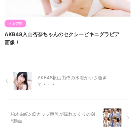
入山杏奈
AKB48入山杏奈ちゃんのセクシービキニグラビア
画像！
AKB48横山由依の水着が小さ過ぎ
て・・・
柏木由紀のDカップ巨乳が揺れまくりのGI
F動画