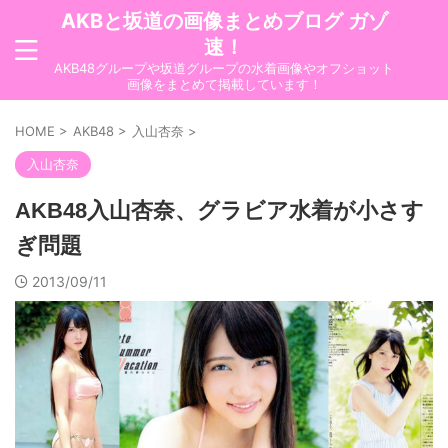
AKBと坂道の画像まとめブログ ガゾ
速！
AKB48グループや坂道グループの水着画像やオフショット
画像をまとめて掲載しています！
HOME
>
AKB48
>
入山杏奈
>
入山杏奈
AKB48入山杏奈、グラビア水着が小さす
ぎ問題
2013/09/11