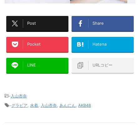
Post
Share
Pocket
Hatena
LINE
URLコピー
-
入山杏奈
-
グラビア
,
水着
,
入山杏奈
,
あんにん
,
AKB48