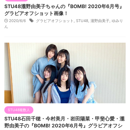
STU48瀧野由美子ちゃんの『BOMB! 2020年6月号』
グラビアオフショット画像！
2020/6/6
グラビアオフショット
,
STU48
,
瀧野由美子
,
ゆみり
ん
STU48複数人
STU48石田千穂・今村美月・岩田陽菜・甲斐心愛・瀧
野由美子の『BOMB! 2020年6月号』グラビアオフシ