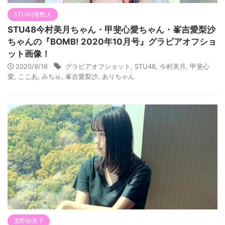
STU48複数人
STU48今村美月ちゃん・甲斐心愛ちゃん・峯吉愛梨沙
ちゃんの『BOMB! 2020年10月号』グラビアオフショ
ット画像！
2020/9/16
グラビアオフショット
,
STU48
,
今村美月
,
甲斐心
愛
,
ここあ
,
みちゅ
,
峯吉愛梨沙
,
ありちゃん
瀧野由美子