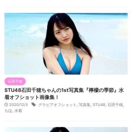
石田千穂
STU48石田千穂ちゃんの1st写真集『檸檬の季節』水
着オフショット画像集！
2020/12/5
グラビアオフショット
,
写真集
,
STU48
,
石田千穂
,
ちほ
,
水着