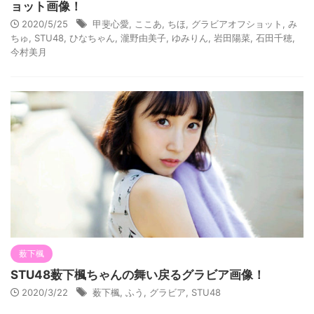
ョット画像！
2020/5/25
甲斐心愛
,
ここあ
,
ちほ
,
グラビアオフショット
,
み
ちゅ
,
STU48
,
ひなちゃん
,
瀧野由美子
,
ゆみりん
,
岩田陽菜
,
石田千穂
,
今村美月
薮下楓
STU48薮下楓ちゃんの舞い戻るグラビア画像！
2020/3/22
薮下楓
,
ふう
,
グラビア
,
STU48