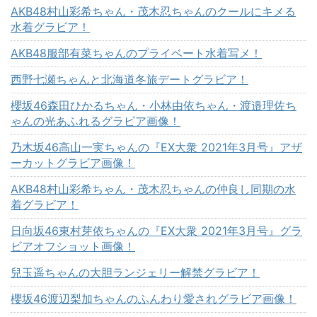
AKB48村山彩希ちゃん・茂木忍ちゃんのクールにキメる
水着グラビア！
AKB48服部有菜ちゃんのプライベート水着写メ！
西野七瀬ちゃんと北海道冬旅デートグラビア！
櫻坂46森田ひかるちゃん・小林由依ちゃん・渡邉理佐ち
ゃんの光あふれるグラビア画像！
乃木坂46高山一実ちゃんの『EX大衆 2021年3月号』アザ
ーカットグラビア画像！
AKB48村山彩希ちゃん・茂木忍ちゃんの仲良し同期の水
着グラビア！
日向坂46東村芽依ちゃんの『EX大衆 2021年3月号』グラ
ビアオフショット画像！
兒玉遥ちゃんの大胆ランジェリー解禁グラビア！
櫻坂46渡辺梨加ちゃんのふんわり愛されグラビア画像！