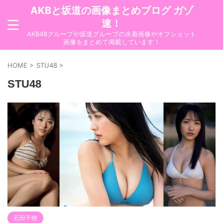
AKBと坂道の画像まとめブログ ガゾ
速！
AKB48グループや坂道グループの水着画像やオフショット
画像をまとめて掲載しています！
HOME
>
STU48
>
STU48
石田千穂