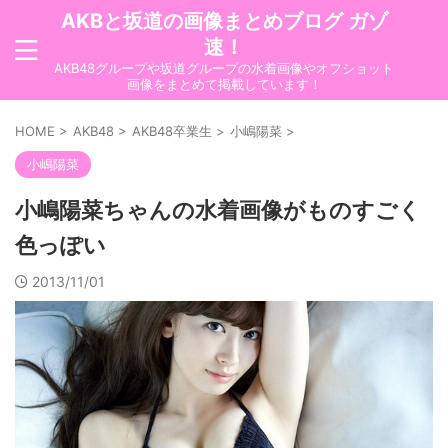
AKBと坂道の画像まとめブログ ガゾ
速！
AKB48グループや坂道グループの水着画像やオフショット
画像をまとめて掲載しています！
HOME
>
AKB48
>
AKB48卒業生
>
小嶋陽菜
>
小嶋陽菜
小嶋陽菜ちゃんの水着画像がものすごく
色っぽい
2013/11/01