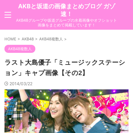
AKBと坂道の画像まとめブログ ガゾ
速！
AKB48グループや坂道グループの水着画像やオフショット
画像をまとめて掲載しています！
HOME
>
AKB48
>
AKB48複数人
>
AKB48複数人
ラスト大島優子「ミュージックステーシ
ョン」キャプ画像【その2】
2014/03/22