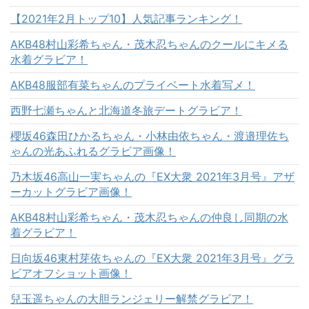
【2021年2月トップ10】人気記事ランキング！
AKB48村山彩希ちゃん・茂木忍ちゃんのクールにキメる
水着グラビア！
AKB48服部有菜ちゃんのプライベート水着写メ！
西野七瀬ちゃんと北海道冬旅デートグラビア！
櫻坂46森田ひかるちゃん・小林由依ちゃん・渡邉理佐ち
ゃんの光あふれるグラビア画像！
乃木坂46高山一実ちゃんの『EX大衆 2021年3月号』アザ
ーカットグラビア画像！
AKB48村山彩希ちゃん・茂木忍ちゃんの仲良し同期の水
着グラビア！
日向坂46東村芽依ちゃんの『EX大衆 2021年3月号』グラ
ビアオフショット画像！
兒玉遥ちゃんの大胆ランジェリー解禁グラビア！