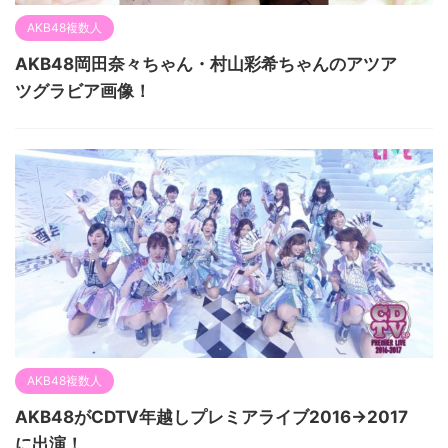
AKB48複数人
AKB48岡田奈々ちゃん・村山彩希ちゃんのアツア
ツグラビア画像！
AKB48複数人
AKB48がCDTV年越しプレミアライブ2016→2017
に出演！