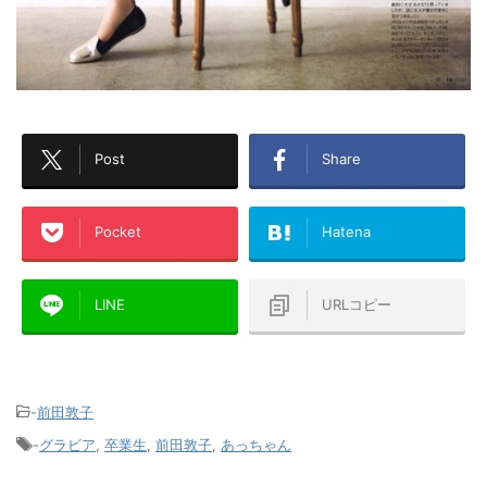
Post
Share
Pocket
Hatena
LINE
URLコピー
-
前田敦子
-
グラビア
,
卒業生
,
前田敦子
,
あっちゃん