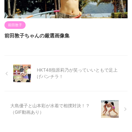
前田敦子
前田敦子ちゃんの厳選画像集
HKT48指原莉乃が笑っていいともで足上
げパンチラ！
大島優子と山本彩が水着で相撲対決！？
（GIF動画あり）