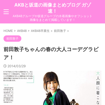
AKBと坂道の画像まとめブログ ガゾ
速！
AKB48グループや坂道グループの水着画像やオフショット
画像をまとめて掲載しています！
HOME
>
AKB48
>
AKB48卒業生
>
前田敦子
>
前田敦子
前田敦子ちゃんの春の大人コーデグラビ
ア！
2014/03/29