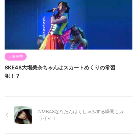
大場美奈
SKE48大場美奈ちゃんはスカートめくりの常習
犯！？
NMB48ななたんはくしゃみする瞬間もカ
ワイイ！