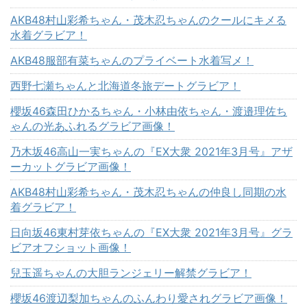
AKB48村山彩希ちゃん・茂木忍ちゃんのクールにキメる
水着グラビア！
AKB48服部有菜ちゃんのプライベート水着写メ！
西野七瀬ちゃんと北海道冬旅デートグラビア！
櫻坂46森田ひかるちゃん・小林由依ちゃん・渡邉理佐ち
ゃんの光あふれるグラビア画像！
乃木坂46高山一実ちゃんの『EX大衆 2021年3月号』アザ
ーカットグラビア画像！
AKB48村山彩希ちゃん・茂木忍ちゃんの仲良し同期の水
着グラビア！
日向坂46東村芽依ちゃんの『EX大衆 2021年3月号』グラ
ビアオフショット画像！
兒玉遥ちゃんの大胆ランジェリー解禁グラビア！
櫻坂46渡辺梨加ちゃんのふんわり愛されグラビア画像！