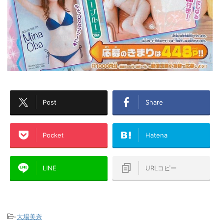
Post
Share
Pocket
Hatena
LINE
URLコピー
-
大場美奈