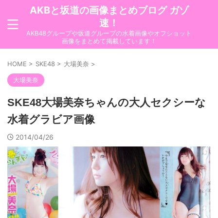
AKBと坂道の画像まとめブログ ガゾ
速！
AKB48グループや坂道グループの水着画像やオフショット
画像をまとめて掲載しています！
HOME
>
SKE48
>
大場美奈
>
大場美奈
SKE48大場美奈ちゃんの大人セクシーな
水着グラビア画像
2014/04/26