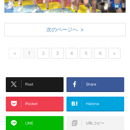
次のページへ >
<
1
2
3
4
5
6
>
Post
Share
Pocket
Hatena
LINE
URLコピー