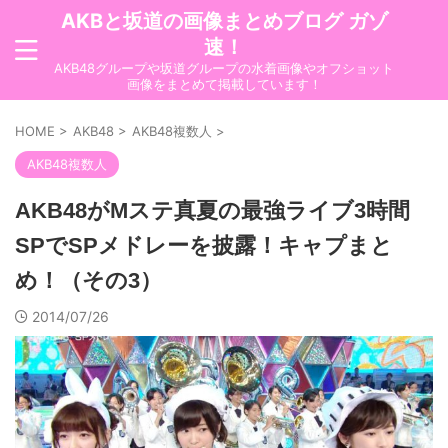
AKBと坂道の画像まとめブログ ガゾ
速！
AKB48グループや坂道グループの水着画像やオフショット
画像をまとめて掲載しています！
HOME
>
AKB48
>
AKB48複数人
>
AKB48複数人
AKB48がMステ真夏の最強ライブ3時間
SPでSPメドレーを披露！キャプまと
め！（その3）
2014/07/26