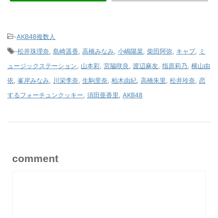
-
AKB48複数人
-
松井珠理奈
,
島崎遥香
,
高橋みなみ
,
小嶋陽菜
,
柴田阿弥
,
キャプ
,
ミ
ュージックステーション
,
山本彩
,
宮脇咲良
,
渡辺麻友
,
指原莉乃
,
横山由
依
,
峯岸みなみ
,
川栄李奈
,
生駒里奈
,
柏木由紀
,
高橋朱里
,
松井玲奈
,
恋
するフォーチュンクッキー
,
須田亜香里
,
AKB48
comment