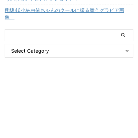
櫻坂46小林由依ちゃんのクールに振る舞うグラビア画
像！