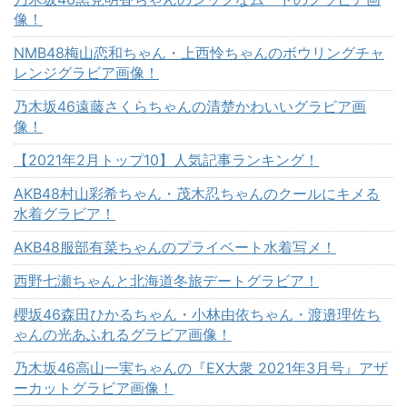
像！
NMB48梅山恋和ちゃん・上西怜ちゃんのボウリングチャ
レンジグラビア画像！
乃木坂46遠藤さくらちゃんの清楚かわいいグラビア画
像！
【2021年2月トップ10】人気記事ランキング！
AKB48村山彩希ちゃん・茂木忍ちゃんのクールにキメる
水着グラビア！
AKB48服部有菜ちゃんのプライベート水着写メ！
西野七瀬ちゃんと北海道冬旅デートグラビア！
櫻坂46森田ひかるちゃん・小林由依ちゃん・渡邉理佐ち
ゃんの光あふれるグラビア画像！
乃木坂46高山一実ちゃんの『EX大衆 2021年3月号』アザ
ーカットグラビア画像！