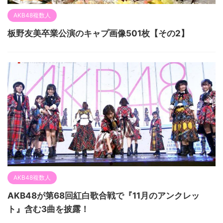
AKB48複数人
板野友美卒業公演のキャプ画像501枚【その2】
AKB48複数人
AKB48が第68回紅白歌合戦で『11月のアンクレッ
ト』含む3曲を披露！