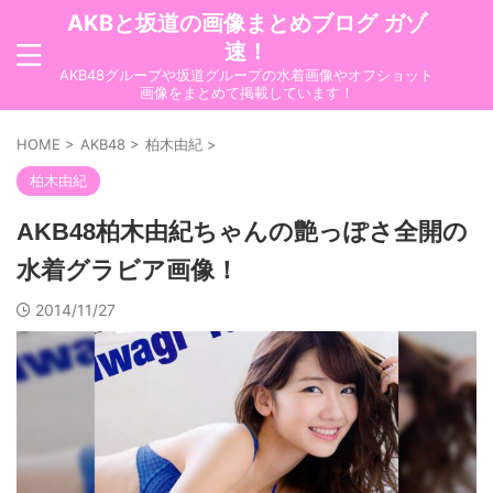
AKBと坂道の画像まとめブログ ガゾ
速！
AKB48グループや坂道グループの水着画像やオフショット
画像をまとめて掲載しています！
HOME
>
AKB48
>
柏木由紀
>
柏木由紀
AKB48柏木由紀ちゃんの艶っぽさ全開の
水着グラビア画像！
2014/11/27