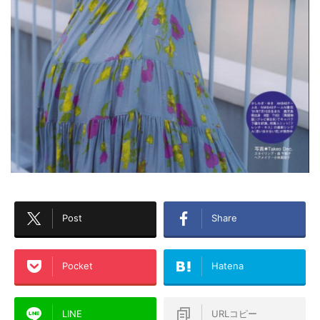
Post
Share
Pocket
Hatena
LINE
URLコピー