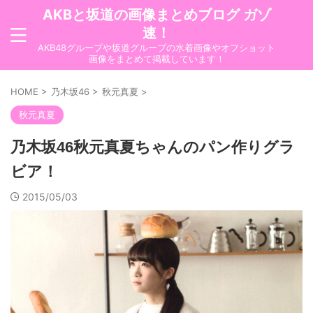
AKBと坂道の画像まとめブログ ガゾ
速！
AKB48グループや坂道グループの水着画像やオフショット
画像をまとめて掲載しています！
HOME
>
乃木坂46
>
秋元真夏
>
秋元真夏
乃木坂46秋元真夏ちゃんのパン作りグラ
ビア！
2015/05/03