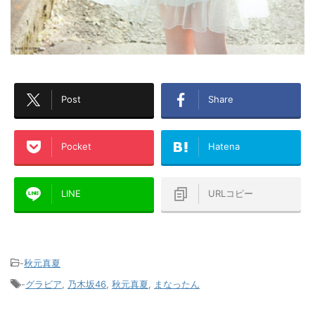
Post
Share
Pocket
Hatena
LINE
URLコピー
-
秋元真夏
-
グラビア
,
乃木坂46
,
秋元真夏
,
まなったん