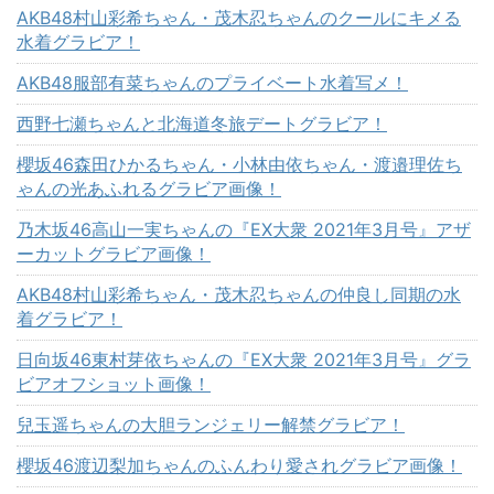
AKB48村山彩希ちゃん・茂木忍ちゃんのクールにキメる
水着グラビア！
AKB48服部有菜ちゃんのプライベート水着写メ！
西野七瀬ちゃんと北海道冬旅デートグラビア！
櫻坂46森田ひかるちゃん・小林由依ちゃん・渡邉理佐ち
ゃんの光あふれるグラビア画像！
乃木坂46高山一実ちゃんの『EX大衆 2021年3月号』アザ
ーカットグラビア画像！
AKB48村山彩希ちゃん・茂木忍ちゃんの仲良し同期の水
着グラビア！
日向坂46東村芽依ちゃんの『EX大衆 2021年3月号』グラ
ビアオフショット画像！
兒玉遥ちゃんの大胆ランジェリー解禁グラビア！
櫻坂46渡辺梨加ちゃんのふんわり愛されグラビア画像！