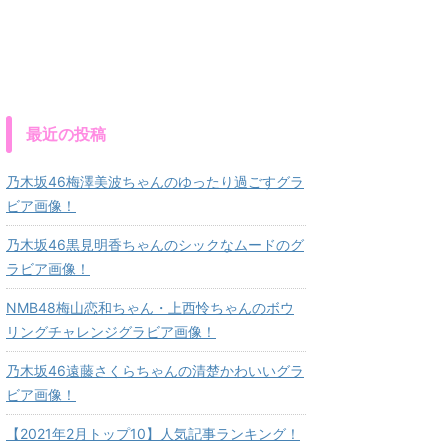
最近の投稿
乃木坂46梅澤美波ちゃんのゆったり過ごすグラ
ビア画像！
乃木坂46黒見明香ちゃんのシックなムードのグ
ラビア画像！
NMB48梅山恋和ちゃん・上西怜ちゃんのボウ
リングチャレンジグラビア画像！
乃木坂46遠藤さくらちゃんの清楚かわいいグラ
ビア画像！
【2021年2月トップ10】人気記事ランキング！