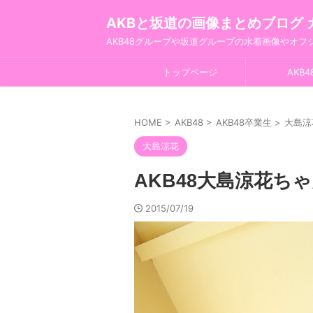
AKBと坂道の画像まとめブログ 
AKB48グループや坂道グループの水着画像やオ
トップページ
AKB4
HOME
>
AKB48
>
AKB48卒業生
>
大島涼
大島涼花
AKB48大島涼花ち
2015/07/19