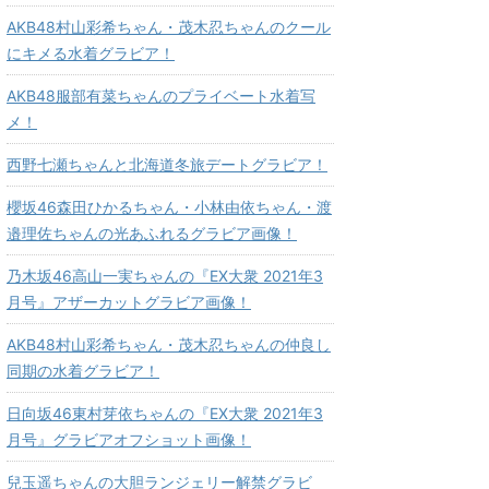
AKB48村山彩希ちゃん・茂木忍ちゃんのクール
にキメる水着グラビア！
AKB48服部有菜ちゃんのプライベート水着写
メ！
西野七瀬ちゃんと北海道冬旅デートグラビア！
櫻坂46森田ひかるちゃん・小林由依ちゃん・渡
邉理佐ちゃんの光あふれるグラビア画像！
乃木坂46高山一実ちゃんの『EX大衆 2021年3
月号』アザーカットグラビア画像！
AKB48村山彩希ちゃん・茂木忍ちゃんの仲良し
同期の水着グラビア！
日向坂46東村芽依ちゃんの『EX大衆 2021年3
月号』グラビアオフショット画像！
兒玉遥ちゃんの大胆ランジェリー解禁グラビ