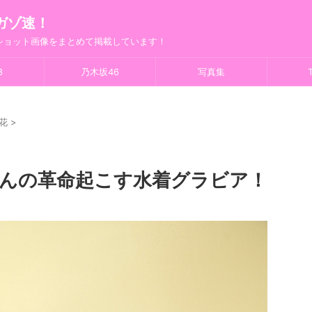
ガゾ速！
フショット画像をまとめて掲載しています！
8
乃木坂46
写真集
T
花
>
ゃんの革命起こす水着グラビア！