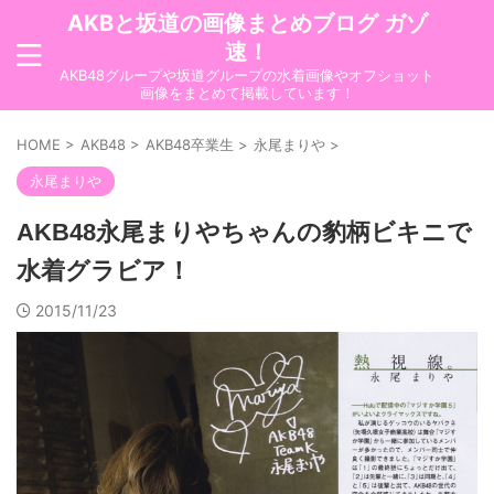
AKBと坂道の画像まとめブログ ガゾ
速！
AKB48グループや坂道グループの水着画像やオフショット
画像をまとめて掲載しています！
HOME
>
AKB48
>
AKB48卒業生
>
永尾まりや
>
永尾まりや
AKB48永尾まりやちゃんの豹柄ビキニで
水着グラビア！
2015/11/23