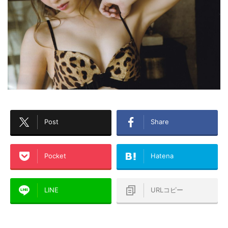
Post
Share
Pocket
Hatena
LINE
URLコピー