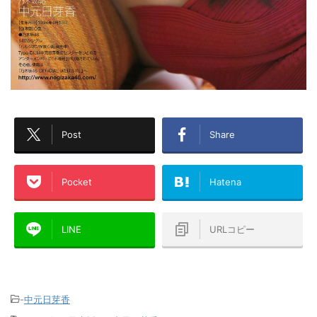
Post
Share
Pocket
Hatena
LINE
URLコピー
-
中元日芽香