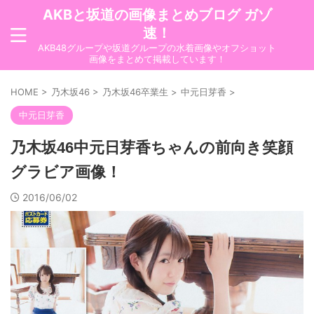
AKBと坂道の画像まとめブログ ガゾ
速！
AKB48グループや坂道グループの水着画像やオフショット
画像をまとめて掲載しています！
HOME
>
乃木坂46
>
乃木坂46卒業生
>
中元日芽香
>
中元日芽香
乃木坂46中元日芽香ちゃんの前向き笑顔
グラビア画像！
2016/06/02