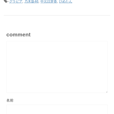
-
グラビア
,
乃木坂46
,
中元日芽香
,
ひめたん
comment
名前