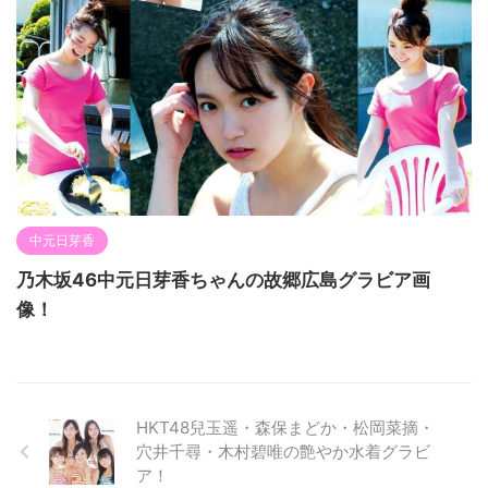
中元日芽香
乃木坂46中元日芽香ちゃんの故郷広島グラビア画
像！
HKT48兒玉遥・森保まどか・松岡菜摘・
穴井千尋・木村碧唯の艶やか水着グラビ
ア！