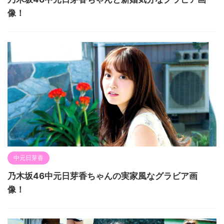
像！
中元日芽香
乃木坂46中元日芽香ちゃんの実家風なグラビア画
像！