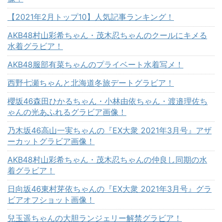
【2021年2月トップ10】人気記事ランキング！
AKB48村山彩希ちゃん・茂木忍ちゃんのクールにキメる
水着グラビア！
AKB48服部有菜ちゃんのプライベート水着写メ！
西野七瀬ちゃんと北海道冬旅デートグラビア！
櫻坂46森田ひかるちゃん・小林由依ちゃん・渡邉理佐ち
ゃんの光あふれるグラビア画像！
乃木坂46高山一実ちゃんの『EX大衆 2021年3月号』アザ
ーカットグラビア画像！
AKB48村山彩希ちゃん・茂木忍ちゃんの仲良し同期の水
着グラビア！
日向坂46東村芽依ちゃんの『EX大衆 2021年3月号』グラ
ビアオフショット画像！
兒玉遥ちゃんの大胆ランジェリー解禁グラビア！