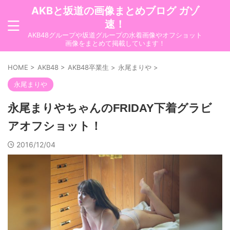
AKBと坂道の画像まとめブログ ガゾ
速！
AKB48グループや坂道グループの水着画像やオフショット
画像をまとめて掲載しています！
HOME
>
AKB48
>
AKB48卒業生
>
永尾まりや
>
永尾まりや
永尾まりやちゃんのFRIDAY下着グラビ
アオフショット！
2016/12/04