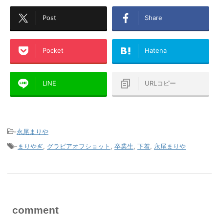
Post
Share
Pocket
Hatena
LINE
URLコピー
-
永尾まりや
-
まりやぎ
,
グラビアオフショット
,
卒業生
,
下着
,
永尾まりや
comment