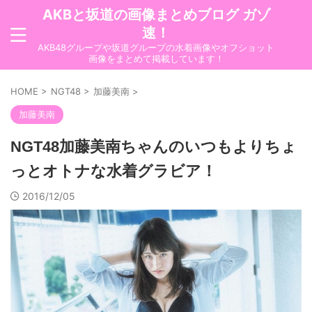
AKBと坂道の画像まとめブログ ガゾ
速！
AKB48グループや坂道グループの水着画像やオフショット
画像をまとめて掲載しています！
HOME
>
NGT48
>
加藤美南
>
加藤美南
NGT48加藤美南ちゃんのいつもよりちょ
っとオトナな水着グラビア！
2016/12/05