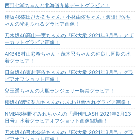
西野七瀬ちゃんと北海道冬旅デートグラビア！
櫻坂46森田ひかるちゃん・小林由依ちゃん・渡邉理佐ち
ゃんの光あふれるグラビア画像！
乃木坂46高山一実ちゃんの『EX大衆 2021年3月号』アザ
ーカットグラビア画像！
AKB48村山彩希ちゃん・茂木忍ちゃんの仲良し同期の水
着グラビア！
日向坂46東村芽依ちゃんの『EX大衆 2021年3月号』グラ
ビアオフショット画像！
兒玉遥ちゃんの大胆ランジェリー解禁グラビア！
櫻坂46渡辺梨加ちゃんのふんわり愛されグラビア画像！
NMB48横野すみれちゃんの『週刊FLASH 2021年2月23
日号』水着グラビアオフショット画像&動画！
乃木坂46弓木奈於ちゃんの『EX大衆 2021年3月号』グラ
ビアオフショット画像！