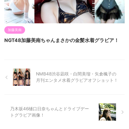
加藤美南
NGT48加藤美南ちゃんまさかの金髪水着グラビア！
NMB48渋谷凪咲・白間美瑠・矢倉楓子の
月刊エンタメ水着グラビアオフショット！
乃木坂46樋口日奈ちゃんとドライブデー
トグラビア画像！