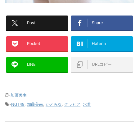
Post
Share
Pocket
Hatena
LINE
URLコピー
-
加藤美南
-
NGT48
,
加藤美南
,
かとみな
,
グラビア
,
水着