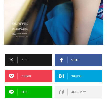
Post
Share
Pocket
Hatena
LINE
URLコピー