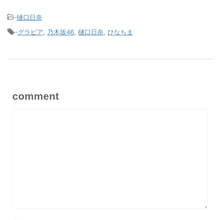
-
樋口日奈
-
グラビア
,
乃木坂46
,
樋口日奈
,
ひなちま
comment