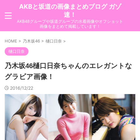
AKBと坂道の画像まとめブログ ガゾ
速！
AKB48グループや坂道グループの水着画像やオフショット
画像をまとめて掲載しています！
HOME
>
乃木坂46
>
樋口日奈
>
樋口日奈
乃木坂46樋口日奈ちゃんのエレガントな
グラビア画像！
2016/12/22