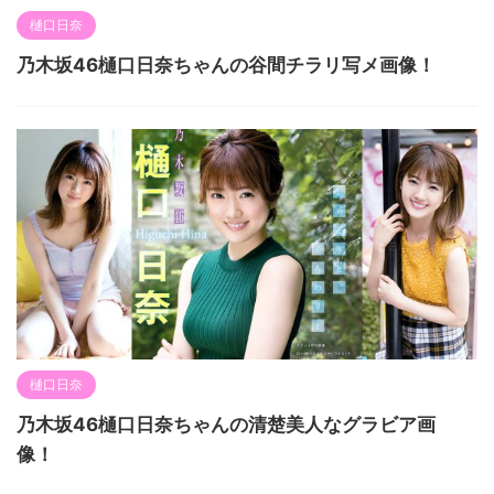
樋口日奈
乃木坂46樋口日奈ちゃんの谷間チラリ写メ画像！
樋口日奈
乃木坂46樋口日奈ちゃんの清楚美人なグラビア画
像！