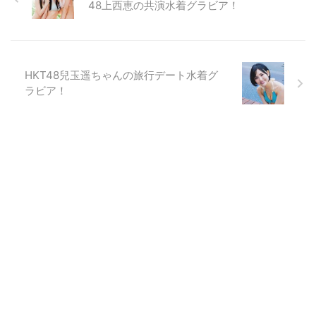
48上西恵の共演水着グラビア！
HKT48兒玉遥ちゃんの旅行デート水着グ
ラビア！