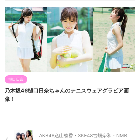
樋口日奈
乃木坂46樋口日奈ちゃんのテニスウェアグラビア画
像！
AKB48込山榛香・SKE48古畑奈和・NMB