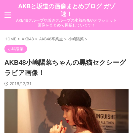
AKBと坂道の画像まとめブログ ガゾ
速！
AKB48グループや坂道グループの水着画像やオフショット
画像をまとめて掲載しています！
HOME
>
AKB48
>
AKB48卒業生
>
小嶋陽菜
>
小嶋陽菜
AKB48小嶋陽菜ちゃんの黒猫セクシーグ
ラビア画像！
2016/12/31