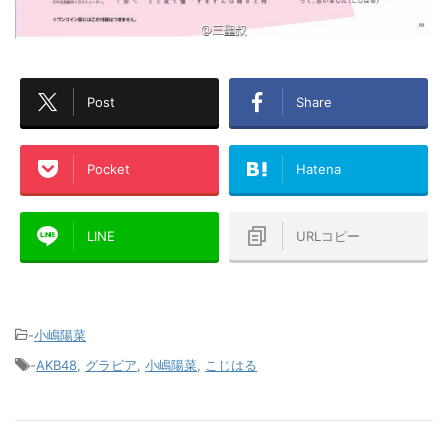
Post
Share
Pocket
Hatena
LINE
URLコピー
-
小嶋陽菜
-
AKB48
,
グラビア
,
小嶋陽菜
,
こじはる