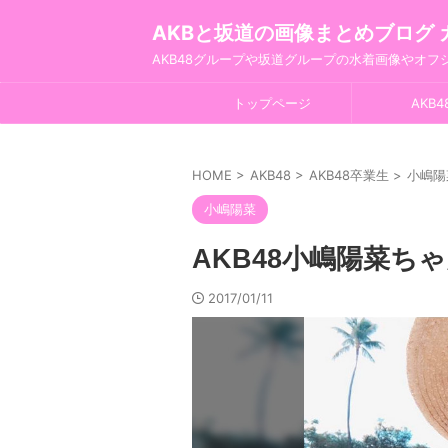
AKBと坂道の画像まとめブログ 
AKB48グループや坂道グループの水着画像やオ
トップページ
AKB4
HOME
>
AKB48
>
AKB48卒業生
>
小嶋陽
小嶋陽菜
AKB48小嶋陽菜ち
2017/01/11