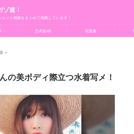
ガゾ速！
フショット画像をまとめて掲載しています！
8
乃木坂46
写真集
T
菜
>
ゃんの美ボディ際立つ水着写メ！