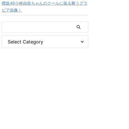
櫻坂46小林由依ちゃんのクールに振る舞うグラ
ビア画像！