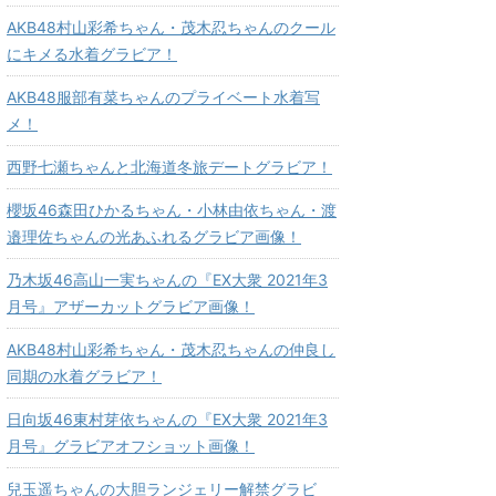
AKB48村山彩希ちゃん・茂木忍ちゃんのクール
にキメる水着グラビア！
AKB48服部有菜ちゃんのプライベート水着写
メ！
西野七瀬ちゃんと北海道冬旅デートグラビア！
櫻坂46森田ひかるちゃん・小林由依ちゃん・渡
邉理佐ちゃんの光あふれるグラビア画像！
乃木坂46高山一実ちゃんの『EX大衆 2021年3
月号』アザーカットグラビア画像！
AKB48村山彩希ちゃん・茂木忍ちゃんの仲良し
同期の水着グラビア！
日向坂46東村芽依ちゃんの『EX大衆 2021年3
月号』グラビアオフショット画像！
兒玉遥ちゃんの大胆ランジェリー解禁グラビ