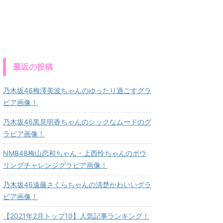
最近の投稿
乃木坂46梅澤美波ちゃんのゆったり過ごすグラ
ビア画像！
乃木坂46黒見明香ちゃんのシックなムードのグ
ラビア画像！
NMB48梅山恋和ちゃん・上西怜ちゃんのボウ
リングチャレンジグラビア画像！
乃木坂46遠藤さくらちゃんの清楚かわいいグラ
ビア画像！
【2021年2月トップ10】人気記事ランキング！