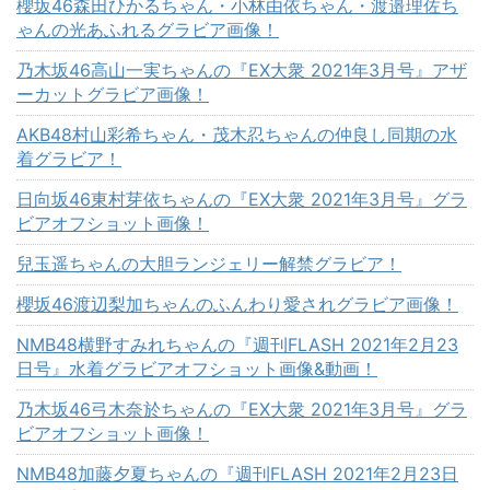
櫻坂46森田ひかるちゃん・小林由依ちゃん・渡邉理佐ち
ゃんの光あふれるグラビア画像！
乃木坂46高山一実ちゃんの『EX大衆 2021年3月号』アザ
ーカットグラビア画像！
AKB48村山彩希ちゃん・茂木忍ちゃんの仲良し同期の水
着グラビア！
日向坂46東村芽依ちゃんの『EX大衆 2021年3月号』グラ
ビアオフショット画像！
兒玉遥ちゃんの大胆ランジェリー解禁グラビア！
櫻坂46渡辺梨加ちゃんのふんわり愛されグラビア画像！
NMB48横野すみれちゃんの『週刊FLASH 2021年2月23
日号』水着グラビアオフショット画像&動画！
乃木坂46弓木奈於ちゃんの『EX大衆 2021年3月号』グラ
ビアオフショット画像！
NMB48加藤夕夏ちゃんの『週刊FLASH 2021年2月23日