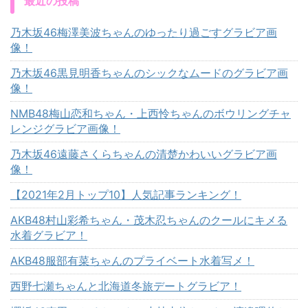
最近の投稿
乃木坂46梅澤美波ちゃんのゆったり過ごすグラビア画
像！
乃木坂46黒見明香ちゃんのシックなムードのグラビア画
像！
NMB48梅山恋和ちゃん・上西怜ちゃんのボウリングチャ
レンジグラビア画像！
乃木坂46遠藤さくらちゃんの清楚かわいいグラビア画
像！
【2021年2月トップ10】人気記事ランキング！
AKB48村山彩希ちゃん・茂木忍ちゃんのクールにキメる
水着グラビア！
AKB48服部有菜ちゃんのプライベート水着写メ！
西野七瀬ちゃんと北海道冬旅デートグラビア！