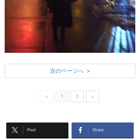
次のページへ >
<
1
2
>
Post
Share