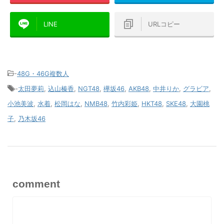
LINE
URLコピー
-
48G・46G複数人
-
太田夢莉
,
込山榛香
,
NGT48
,
欅坂46
,
AKB48
,
中井りか
,
グラビア
,
小池美波
,
水着
,
松岡はな
,
NMB48
,
竹内彩姫
,
HKT48
,
SKE48
,
大園桃
子
,
乃木坂46
comment