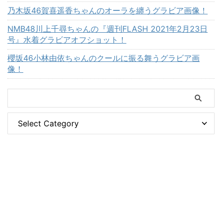
乃木坂46賀喜遥香ちゃんのオーラを纏うグラビア画像！
NMB48川上千尋ちゃんの『週刊FLASH 2021年2月23日
号』水着グラビアオフショット！
櫻坂46小林由依ちゃんのクールに振る舞うグラビア画
像！