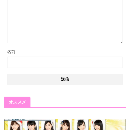
名前
オススメ