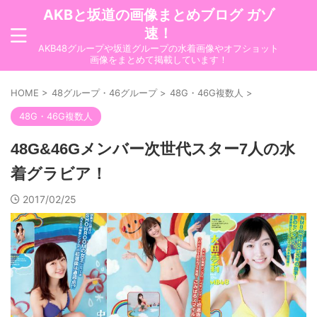
AKBと坂道の画像まとめブログ ガゾ
速！
AKB48グループや坂道グループの水着画像やオフショット
画像をまとめて掲載しています！
HOME
>
48グループ・46グループ
>
48G・46G複数人
>
48G・46G複数人
48G&46Gメンバー次世代スター7人の水
着グラビア！
2017/02/25