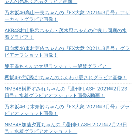
ゃんの光あふれるグラビア画像！
乃木坂46高山一実ちゃんの『EX大衆 2021年3月号』アザ
ーカットグラビア画像！
AKB48村山彩希ちゃん・茂木忍ちゃんの仲良し同期の水
着グラビア！
日向坂46東村芽依ちゃんの『EX大衆 2021年3月号』グラ
ビアオフショット画像！
兒玉遥ちゃんの大胆ランジェリー解禁グラビア！
櫻坂46渡辺梨加ちゃんのふんわり愛されグラビア画像！
NMB48横野すみれちゃんの『週刊FLASH 2021年2月23
日号』水着グラビアオフショット画像&動画！
乃木坂46弓木奈於ちゃんの『EX大衆 2021年3月号』グラ
ビアオフショット画像！
NMB48加藤夕夏ちゃんの『週刊FLASH 2021年2月23日
号』水着グラビアオフショット！