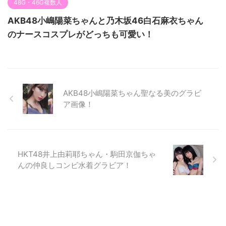
48G・46G複数人
AKB48小嶋陽菜ちゃんと乃木坂46白石麻衣ちゃん
のナースコスプレがどっちも可愛い！
AKB48小嶋陽菜ちゃん聖なる美のグラビ
ア画像！
HKT48井上由莉耶ちゃん・駒田京伽ちゃ
んの仲良しコンビ水着グラビア！