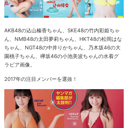
AKB48の込山榛香ちゃん、SKE48の竹内彩姫ちゃ
ん、NMB48の太田夢莉ちゃん、HKT48の松岡はな
ちゃん、NGT48の中井りかちゃん、乃木坂46の大
園桃子ちゃん、欅坂46の小池美波ちゃんの水着グ
ラビア画像。
2017年の注目メンバーを選抜！