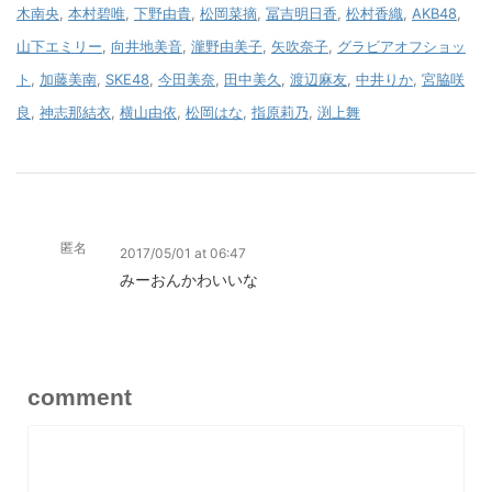
木南央
,
本村碧唯
,
下野由貴
,
松岡菜摘
,
冨吉明日香
,
松村香織
,
AKB48
,
山下エミリー
,
向井地美音
,
瀧野由美子
,
矢吹奈子
,
グラビアオフショッ
ト
,
加藤美南
,
SKE48
,
今田美奈
,
田中美久
,
渡辺麻友
,
中井りか
,
宮脇咲
良
,
神志那結衣
,
横山由依
,
松岡はな
,
指原莉乃
,
渕上舞
匿名
2017/05/01 at 06:47
みーおんかわいいな
comment