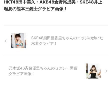
HKT48田中美久・AKB48倉野尾成美・SKE48井上
瑠夏の熊本三銃士グラビア画像！
SKE48須田亜香里ちゃんのエッジの効いた
水着グラビア！
乃木坂46斉藤優里ちゃんのセクシー黒猫
グラビア画像！