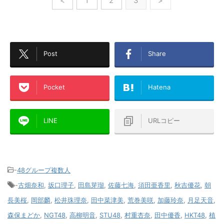
<
1
2
3
>
Post
Share
Pocket
Hatena
LINE
URLコピー
-
48グループ複数人
-
古畑奈和
,
坂口理子
,
田島芽瑠
,
佐藤七海
,
須田亜香里
,
秋吉優花
,
朝
長美桜
,
岡部麟
,
松井珠理奈
,
田中菜津美
,
荒巻美咲
,
加藤玲奈
,
月足天音
,
森保まどか
,
NGT48
,
高柳明音
,
STU48
,
村重杏奈
,
田中優香
,
HKT48
,
植