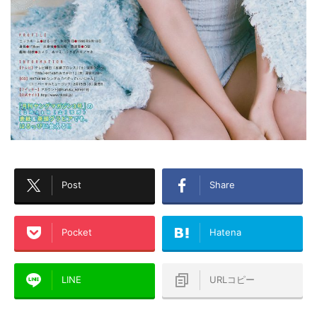
Post
Share
Pocket
Hatena
LINE
URLコピー