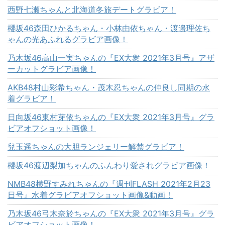
西野七瀬ちゃんと北海道冬旅デートグラビア！
櫻坂46森田ひかるちゃん・小林由依ちゃん・渡邉理佐ち
ゃんの光あふれるグラビア画像！
乃木坂46高山一実ちゃんの『EX大衆 2021年3月号』アザ
ーカットグラビア画像！
AKB48村山彩希ちゃん・茂木忍ちゃんの仲良し同期の水
着グラビア！
日向坂46東村芽依ちゃんの『EX大衆 2021年3月号』グラ
ビアオフショット画像！
兒玉遥ちゃんの大胆ランジェリー解禁グラビア！
櫻坂46渡辺梨加ちゃんのふんわり愛されグラビア画像！
NMB48横野すみれちゃんの『週刊FLASH 2021年2月23
日号』水着グラビアオフショット画像&動画！
乃木坂46弓木奈於ちゃんの『EX大衆 2021年3月号』グラ
ビアオフショット画像！