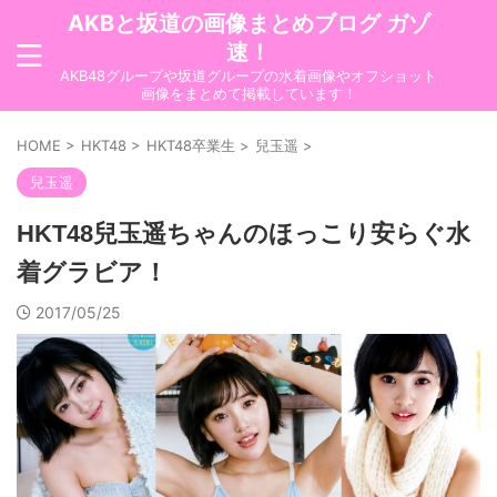
AKBと坂道の画像まとめブログ ガゾ
速！
AKB48グループや坂道グループの水着画像やオフショット
画像をまとめて掲載しています！
HOME
>
HKT48
>
HKT48卒業生
>
兒玉遥
>
兒玉遥
HKT48兒玉遥ちゃんのほっこり安らぐ水
着グラビア！
2017/05/25