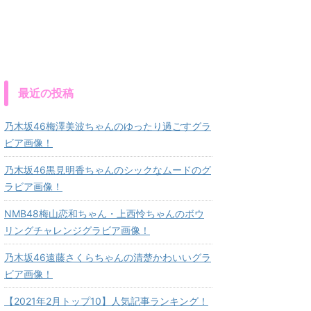
最近の投稿
乃木坂46梅澤美波ちゃんのゆったり過ごすグラ
ビア画像！
乃木坂46黒見明香ちゃんのシックなムードのグ
ラビア画像！
NMB48梅山恋和ちゃん・上西怜ちゃんのボウ
リングチャレンジグラビア画像！
乃木坂46遠藤さくらちゃんの清楚かわいいグラ
ビア画像！
【2021年2月トップ10】人気記事ランキング！