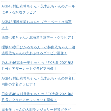
AKB48村山彩希ちゃん・茂木忍ちゃんのクール
にキメる水着グラビア！
AKB48服部有菜ちゃんのプライベート水着写
メ！
西野七瀬ちゃんと北海道冬旅デートグラビア！
櫻坂46森田ひかるちゃん・小林由依ちゃん・渡
邉理佐ちゃんの光あふれるグラビア画像！
乃木坂46高山一実ちゃんの『EX大衆 2021年3
月号』アザーカットグラビア画像！
AKB48村山彩希ちゃん・茂木忍ちゃんの仲良し
同期の水着グラビア！
日向坂46東村芽依ちゃんの『EX大衆 2021年3
月号』グラビアオフショット画像！
兒玉遥ちゃんの大胆ランジェリー解禁グラビ