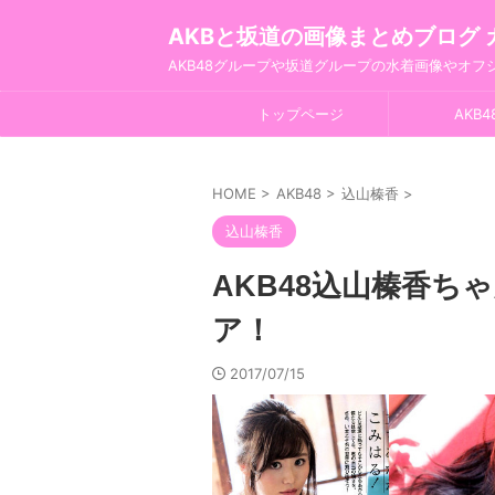
AKBと坂道の画像まとめブログ 
AKB48グループや坂道グループの水着画像やオ
トップページ
AKB4
HOME
>
AKB48
>
込山榛香
>
込山榛香
AKB48込山榛香ち
ア！
2017/07/15