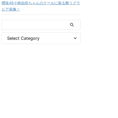
櫻坂46小林由依ちゃんのクールに振る舞うグラ
ビア画像！