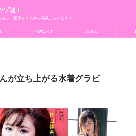
ガゾ速！
フショット画像をまとめて掲載しています！
8
乃木坂46
写真集
T
ゃんが立ち上がる水着グラビ