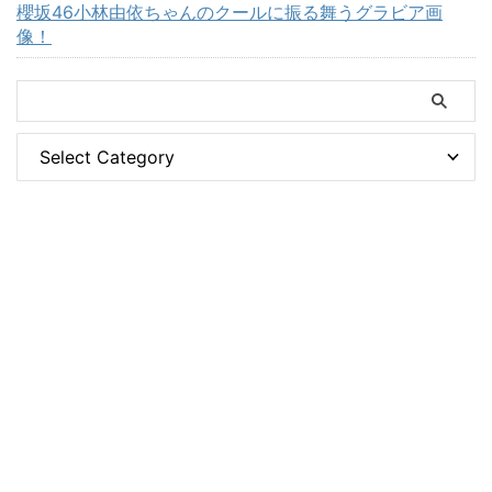
櫻坂46小林由依ちゃんのクールに振る舞うグラビア画
像！