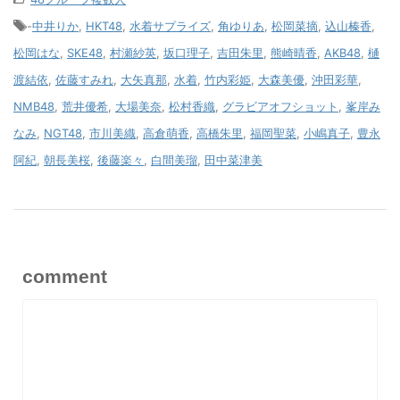
-
中井りか
,
HKT48
,
水着サプライズ
,
角ゆりあ
,
松岡菜摘
,
込山榛香
,
松岡はな
,
SKE48
,
村瀬紗英
,
坂口理子
,
吉田朱里
,
熊崎晴香
,
AKB48
,
樋
渡結依
,
佐藤すみれ
,
大矢真那
,
水着
,
竹内彩姫
,
大森美優
,
沖田彩華
,
NMB48
,
荒井優希
,
大場美奈
,
松村香織
,
グラビアオフショット
,
峯岸み
なみ
,
NGT48
,
市川美織
,
高倉萌香
,
高橋朱里
,
福岡聖菜
,
小嶋真子
,
豊永
阿紀
,
朝長美桜
,
後藤楽々
,
白間美瑠
,
田中菜津美
comment