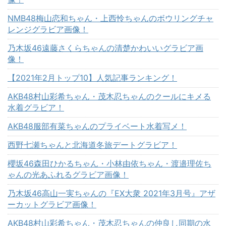
NMB48梅山恋和ちゃん・上西怜ちゃんのボウリングチャ
レンジグラビア画像！
乃木坂46遠藤さくらちゃんの清楚かわいいグラビア画
像！
【2021年2月トップ10】人気記事ランキング！
AKB48村山彩希ちゃん・茂木忍ちゃんのクールにキメる
水着グラビア！
AKB48服部有菜ちゃんのプライベート水着写メ！
西野七瀬ちゃんと北海道冬旅デートグラビア！
櫻坂46森田ひかるちゃん・小林由依ちゃん・渡邉理佐ち
ゃんの光あふれるグラビア画像！
乃木坂46高山一実ちゃんの『EX大衆 2021年3月号』アザ
ーカットグラビア画像！
AKB48村山彩希ちゃん・茂木忍ちゃんの仲良し同期の水