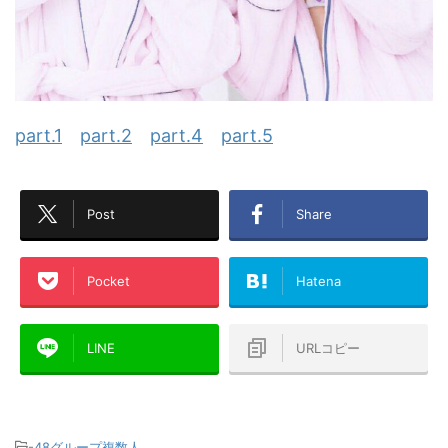
part.1
part.2
part.4
part.5
Post
Share
Pocket
Hatena
LINE
URLコピー
-
48グループ複数人