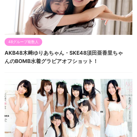
48グループ複数人
AKB48木﨑ゆりあちゃん・SKE48須田亜香里ちゃ
んのBOMB水着グラビアオフショット！