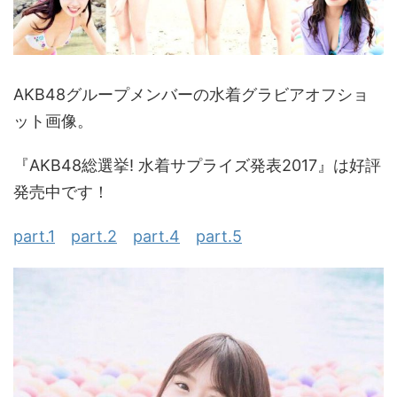
AKB48グループメンバーの水着グラビアオフショ
ット画像。
『AKB48総選挙! 水着サプライズ発表2017』は好評
発売中です！
part.1
part.2
part.4
part.5