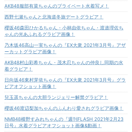
AKB48服部有菜ちゃんのプライベート水着写メ！
西野七瀬ちゃんと北海道冬旅デートグラビア！
櫻坂46森田ひかるちゃん・小林由依ちゃん・渡邉理佐ち
ゃんの光あふれるグラビア画像！
乃木坂46高山一実ちゃんの『EX大衆 2021年3月号』アザ
ーカットグラビア画像！
AKB48村山彩希ちゃん・茂木忍ちゃんの仲良し同期の水
着グラビア！
日向坂46東村芽依ちゃんの『EX大衆 2021年3月号』グラ
ビアオフショット画像！
兒玉遥ちゃんの大胆ランジェリー解禁グラビア！
櫻坂46渡辺梨加ちゃんのふんわり愛されグラビア画像！
NMB48横野すみれちゃんの『週刊FLASH 2021年2月23
日号』水着グラビアオフショット画像&動画！