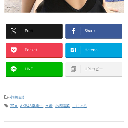
Post
Share
Pocket
Hatena
LINE
URLコピー
-
小嶋陽菜
-
写メ
,
AKB48卒業生
,
水着
,
小嶋陽菜
,
こじはる