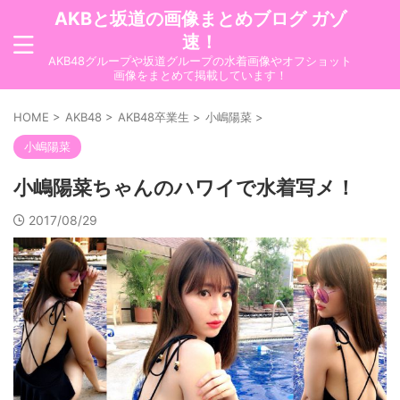
AKBと坂道の画像まとめブログ ガゾ
速！
AKB48グループや坂道グループの水着画像やオフショット
画像をまとめて掲載しています！
HOME
>
AKB48
>
AKB48卒業生
>
小嶋陽菜
>
小嶋陽菜
小嶋陽菜ちゃんのハワイで水着写メ！
2017/08/29