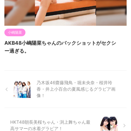
小嶋陽菜
AKB48小嶋陽菜ちゃんのバックショットがセクシ
ー過ぎる。
乃木坂46齋藤飛鳥・堀未央奈・桜井玲
香・井上小百合の夏風感じるグラビア画
像！
HKT48朝長美桜ちゃん・渕上舞ちゃん最
高サマーの水着グラビア！