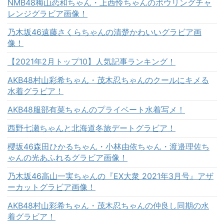
NMB48梅山恋和ちゃん・上西怜ちゃんのボウリングチャ
レンジグラビア画像！
乃木坂46遠藤さくらちゃんの清楚かわいいグラビア画
像！
【2021年2月トップ10】人気記事ランキング！
AKB48村山彩希ちゃん・茂木忍ちゃんのクールにキメる
水着グラビア！
AKB48服部有菜ちゃんのプライベート水着写メ！
西野七瀬ちゃんと北海道冬旅デートグラビア！
櫻坂46森田ひかるちゃん・小林由依ちゃん・渡邉理佐ち
ゃんの光あふれるグラビア画像！
乃木坂46高山一実ちゃんの『EX大衆 2021年3月号』アザ
ーカットグラビア画像！
AKB48村山彩希ちゃん・茂木忍ちゃんの仲良し同期の水
着グラビア！