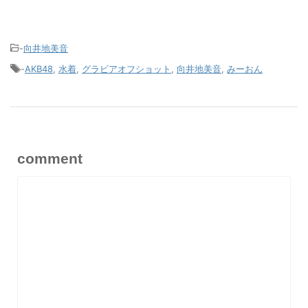
-
向井地美音
-
AKB48
,
水着
,
グラビアオフショット
,
向井地美音
,
みーおん
comment