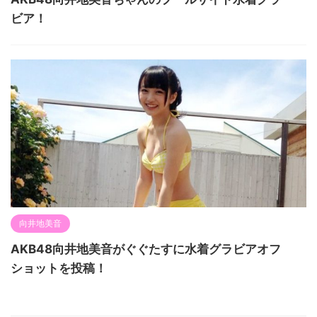
ビア！
向井地美音
AKB48向井地美音がぐぐたすに水着グラビアオフ
ショットを投稿！