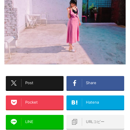
Post
Share
Pocket
Hatena
LINE
URLコピー