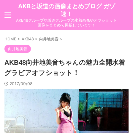
AKBと坂道の画像まとめブログ ガゾ
速！
AKB48グループや坂道グループの水着画像やオフショット
画像をまとめて掲載しています！
HOME
>
AKB48
>
向井地美音
>
向井地美音
AKB48向井地美音ちゃんの魅力全開水着
グラビアオフショット！
2017/09/08