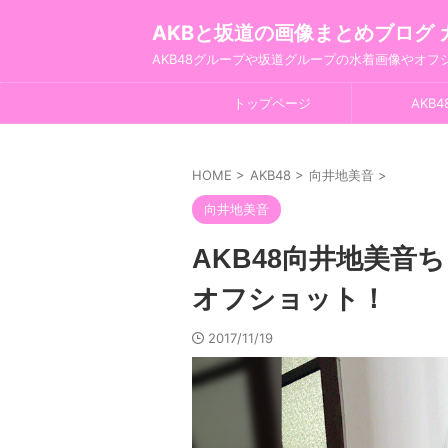
AKBと坂道の画像まとめブログ 
AKB48グループや坂道グループの水着画像やオ
トップページ
AKB4
HOME
>
AKB48
>
向井地美音
>
向井地美音
AKB48向井地美音ちゃ
オフショット！
2017/11/19