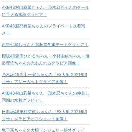
AKB48村山彩希ちゃん・茂木忍ちゃんのクール
にキメる水着グラビア！
AKB48服部有菜ちゃんのプライベート水着写
メ！
西野七瀬ちゃんと北海道冬旅デートグラビア！
櫻坂46森田ひかるちゃん・小林由依ちゃん・渡
邉理佐ちゃんの光あふれるグラビア画像！
乃木坂46高山一実ちゃんの『EX大衆 2021年3
月号』アザーカットグラビア画像！
AKB48村山彩希ちゃん・茂木忍ちゃんの仲良し
同期の水着グラビア！
日向坂46東村芽依ちゃんの『EX大衆 2021年3
月号』グラビアオフショット画像！
兒玉遥ちゃんの大胆ランジェリー解禁グラビ