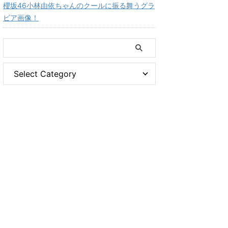
櫻坂46小林由依ちゃんのクールに振る舞うグラ
ビア画像！