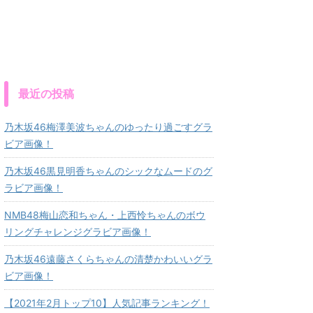
最近の投稿
乃木坂46梅澤美波ちゃんのゆったり過ごすグラ
ビア画像！
乃木坂46黒見明香ちゃんのシックなムードのグ
ラビア画像！
NMB48梅山恋和ちゃん・上西怜ちゃんのボウ
リングチャレンジグラビア画像！
乃木坂46遠藤さくらちゃんの清楚かわいいグラ
ビア画像！
【2021年2月トップ10】人気記事ランキング！