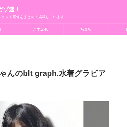
ガゾ速！
フショット画像をまとめて掲載しています！
8
乃木坂46
写真集
T
んのblt graph.水着グラビア