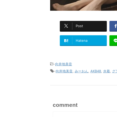
Post
Hatena
-
向井地美音
-
向井地美音
,
みーおん
,
AKB48
,
水着
,
グ
comment