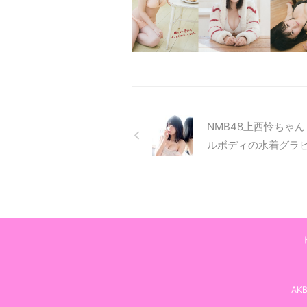
NMB48上西怜ちゃ
ルボディの水着グラ
AK