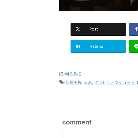
Post
Hatena
-
朝長美桜
-
朝長美桜
,
みお
,
グラビアオフショット
,
comment