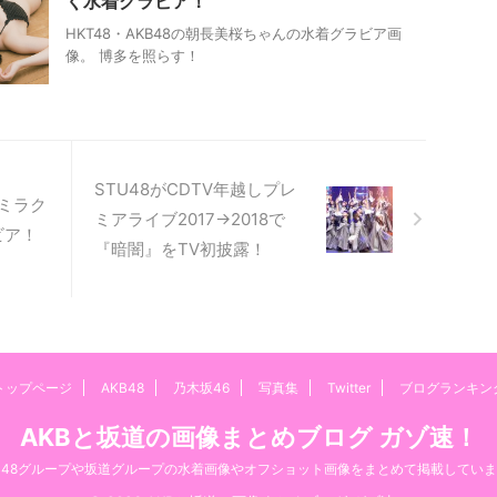
く水着グラビア！
HKT48・AKB48の朝長美桜ちゃんの水着グラビア画
像。 博多を照らす！
STU48がCDTV年越しプレ
んミラク
ミアライブ2017→2018で
ビア！
『暗闇』をTV初披露！
トップページ
AKB48
乃木坂46
写真集
Twitter
ブログランキン
AKBと坂道の画像まとめブログ ガゾ速！
B48グループや坂道グループの水着画像やオフショット画像をまとめて掲載してい