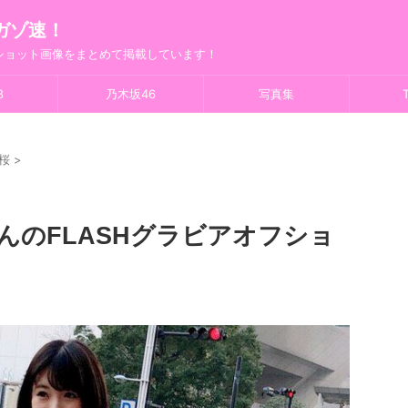
ガゾ速！
フショット画像をまとめて掲載しています！
8
乃木坂46
写真集
T
桜
>
ゃんのFLASHグラビアオフショ