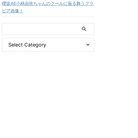
櫻坂46小林由依ちゃんのクールに振る舞うグラ
ビア画像！