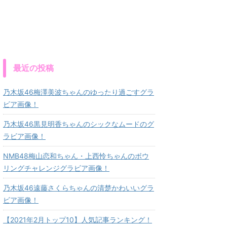
最近の投稿
乃木坂46梅澤美波ちゃんのゆったり過ごすグラ
ビア画像！
乃木坂46黒見明香ちゃんのシックなムードのグ
ラビア画像！
NMB48梅山恋和ちゃん・上西怜ちゃんのボウ
リングチャレンジグラビア画像！
乃木坂46遠藤さくらちゃんの清楚かわいいグラ
ビア画像！
【2021年2月トップ10】人気記事ランキング！