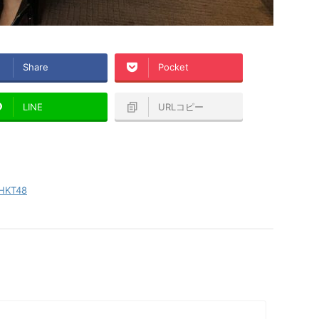
Share
Pocket
LINE
URLコピー
HKT48