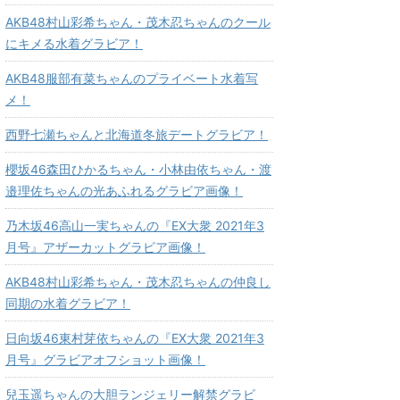
AKB48村山彩希ちゃん・茂木忍ちゃんのクール
にキメる水着グラビア！
AKB48服部有菜ちゃんのプライベート水着写
メ！
西野七瀬ちゃんと北海道冬旅デートグラビア！
櫻坂46森田ひかるちゃん・小林由依ちゃん・渡
邉理佐ちゃんの光あふれるグラビア画像！
乃木坂46高山一実ちゃんの『EX大衆 2021年3
月号』アザーカットグラビア画像！
AKB48村山彩希ちゃん・茂木忍ちゃんの仲良し
同期の水着グラビア！
日向坂46東村芽依ちゃんの『EX大衆 2021年3
月号』グラビアオフショット画像！
兒玉遥ちゃんの大胆ランジェリー解禁グラビ