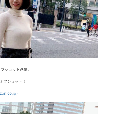
オフショット画像。
』のオフショット！
on.co.jp）