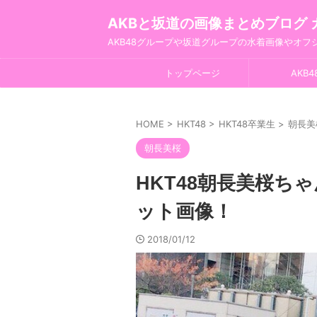
AKBと坂道の画像まとめブログ 
AKB48グループや坂道グループの水着画像やオ
トップページ
AKB4
HOME
>
HKT48
>
HKT48卒業生
>
朝長美
朝長美桜
HKT48朝長美桜ち
ット画像！
2018/01/12