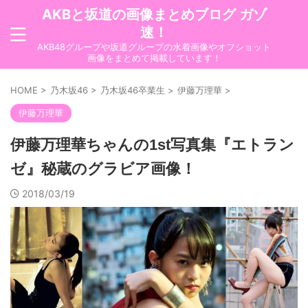
AKBと坂道の画像まとめブログ ガゾ
速！
AKB48グループや坂道グループの水着画像やオフショット
画像をまとめて掲載しています！
HOME
>
乃木坂46
>
乃木坂46卒業生
>
伊藤万理華
>
伊藤万理華
伊藤万理華ちゃんの1st写真集『エトラン
ゼ』秘蔵のグラビア画像！
2018/03/19