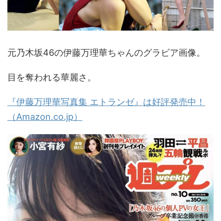
元乃木坂46の伊藤万理華ちゃんのグラビア画像。
目を奪われる華麗さ。
『伊藤万理華写真集 エトランゼ』は好評発売中！
（Amazon.co.jp）