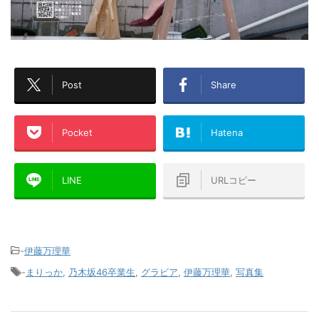
Post
Share
Pocket
Hatena
LINE
URLコピー
-
伊藤万理華
-
まりっか
,
乃木坂46卒業生
,
グラビア
,
伊藤万理華
,
写真集