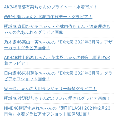
AKB48服部有菜ちゃんのプライベート水着写メ！
西野七瀬ちゃんと北海道冬旅デートグラビア！
櫻坂46森田ひかるちゃん・小林由依ちゃん・渡邉理佐ち
ゃんの光あふれるグラビア画像！
乃木坂46高山一実ちゃんの『EX大衆 2021年3月号』アザ
ーカットグラビア画像！
AKB48村山彩希ちゃん・茂木忍ちゃんの仲良し同期の水
着グラビア！
日向坂46東村芽依ちゃんの『EX大衆 2021年3月号』グラ
ビアオフショット画像！
兒玉遥ちゃんの大胆ランジェリー解禁グラビア！
櫻坂46渡辺梨加ちゃんのふんわり愛されグラビア画像！
NMB48横野すみれちゃんの『週刊FLASH 2021年2月23
日号』水着グラビアオフショット画像&動画！