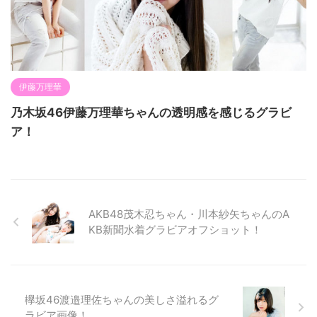
伊藤万理華
乃木坂46伊藤万理華ちゃんの透明感を感じるグラビ
ア！
AKB48茂木忍ちゃん・川本紗矢ちゃんのA
KB新聞水着グラビアオフショット！
欅坂46渡邉理佐ちゃんの美しさ溢れるグ
ラビア画像！