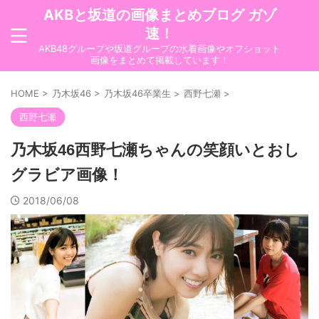
AKBと坂道の画像まとめブログ ガゾ
速！
AKB48グループや坂道グループの水着画像やオフショット
画像をまとめて掲載しています！
HOME
>
乃木坂46
>
乃木坂46卒業生
>
西野七瀬
>
西野七瀬
乃木坂46西野七瀬ちゃんの笑顔いとおし
グラビア画像！
2018/06/08