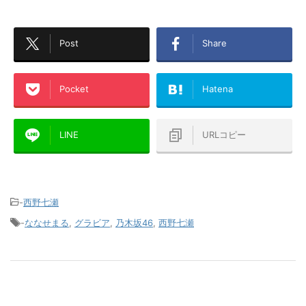
Post
Share
Pocket
Hatena
LINE
URLコピー
-
西野七瀬
-
ななせまる
,
グラビア
,
乃木坂46
,
西野七瀬