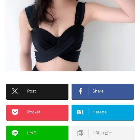
Post
Share
Pocket
Hatena
LINE
URLコピー