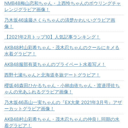
NMB48梅山恋和ちゃん・上西怜ちゃんのボウリングチャ
レンジグラビア画像！
乃木坂46遠藤さくらちゃんの清楚かわいいグラビア画
像！
【2021年2月トップ10】人気記事ランキング！
AKB48村山彩希ちゃん・茂木忍ちゃんのクールにキメる
水着グラビア！
AKB48服部有菜ちゃんのプライベート水着写メ！
西野七瀬ちゃんと北海道冬旅デートグラビア！
櫻坂46森田ひかるちゃん・小林由依ちゃん・渡邉理佐ち
ゃんの光あふれるグラビア画像！
乃木坂46高山一実ちゃんの『EX大衆 2021年3月号』アザ
ーカットグラビア画像！
AKB48村山彩希ちゃん・茂木忍ちゃんの仲良し同期の水
着グラビア！