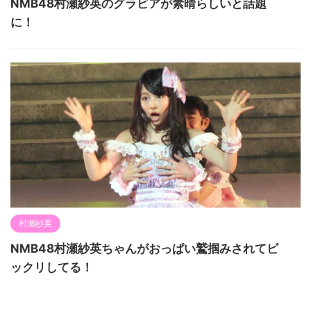
NMB48村瀬紗英のグラビアが素晴らしいと話題
に！
村瀬紗英
NMB48村瀬紗英ちゃんがおっぱい鷲掴みされてビ
ックリしてる！