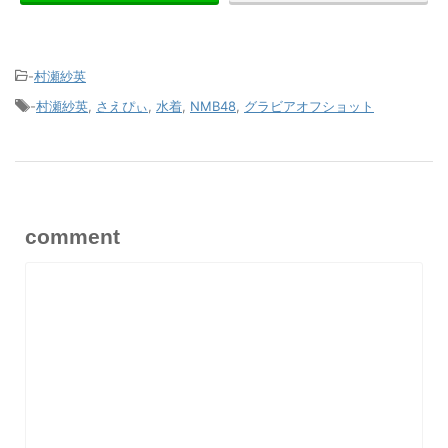
-
村瀬紗英
-
村瀬紗英
,
さえぴぃ
,
水着
,
NMB48
,
グラビアオフショット
comment