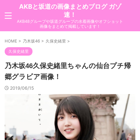
AKBと坂道の画像まとめブログ ガゾ
速！
AKB48グループや坂道グループの水着画像やオフショット
画像をまとめて掲載しています！
HOME
>
乃木坂46
>
久保史緒里
>
久保史緒里
乃木坂46久保史緒里ちゃんの仙台プチ帰
郷グラビア画像！
2019/06/15