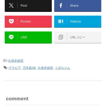
Post
Share
Pocket
Hatena
LINE
URLコピー
-
久保史緒里
-
グラビア
,
乃木坂46
,
久保史緒里
,
くぼちゃん
comment