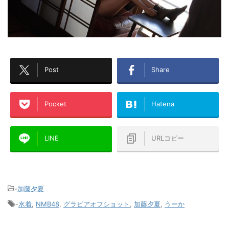
Post
Share
Pocket
Hatena
LINE
URLコピー
-
加藤夕夏
-
水着
,
NMB48
,
グラビアオフショット
,
加藤夕夏
,
うーか