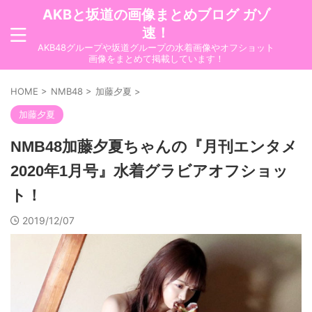
AKBと坂道の画像まとめブログ ガゾ
速！
AKB48グループや坂道グループの水着画像やオフショット
画像をまとめて掲載しています！
HOME
>
NMB48
>
加藤夕夏
>
加藤夕夏
NMB48加藤夕夏ちゃんの『月刊エンタメ
2020年1月号』水着グラビアオフショッ
ト！
2019/12/07