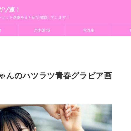
ガゾ速！
フショット画像をまとめて掲載しています！
8
乃木坂46
写真集
T
ちゃんのハツラツ青春グラビア画