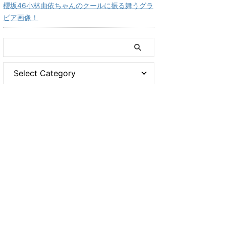
櫻坂46小林由依ちゃんのクールに振る舞うグラ
ビア画像！