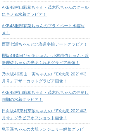
AKB48村山彩希ちゃん・茂木忍ちゃんのクール
にキメる水着グラビア！
AKB48服部有菜ちゃんのプライベート水着写
メ！
西野七瀬ちゃんと北海道冬旅デートグラビア！
櫻坂46森田ひかるちゃん・小林由依ちゃん・渡
邉理佐ちゃんの光あふれるグラビア画像！
乃木坂46高山一実ちゃんの『EX大衆 2021年3
月号』アザーカットグラビア画像！
AKB48村山彩希ちゃん・茂木忍ちゃんの仲良し
同期の水着グラビア！
日向坂46東村芽依ちゃんの『EX大衆 2021年3
月号』グラビアオフショット画像！
兒玉遥ちゃんの大胆ランジェリー解禁グラビ