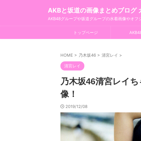
AKBと坂道の画像まとめブログ 
AKB48グループや坂道グループの水着画像やオ
トップページ
AKB4
HOME
>
乃木坂46
>
清宮レイ
>
清宮レイ
乃木坂46清宮レイ
像！
2019/12/08