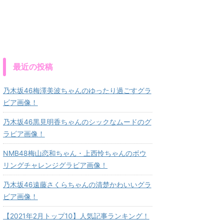
最近の投稿
乃木坂46梅澤美波ちゃんのゆったり過ごすグラ
ビア画像！
乃木坂46黒見明香ちゃんのシックなムードのグ
ラビア画像！
NMB48梅山恋和ちゃん・上西怜ちゃんのボウ
リングチャレンジグラビア画像！
乃木坂46遠藤さくらちゃんの清楚かわいいグラ
ビア画像！
【2021年2月トップ10】人気記事ランキング！