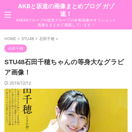
AKBと坂道の画像まとめブログ ガゾ
速！
AKB48グループや坂道グループの水着画像やオフショット
画像をまとめて掲載しています！
HOME
>
STU48
>
石田千穂
>
石田千穂
STU48石田千穂ちゃんの等身大なグラビ
ア画像！
2019/12/12