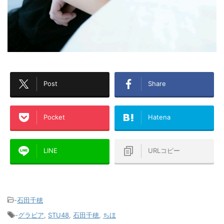
Post
Share
Pocket
Hatena
LINE
URLコピー
-
石田千穂
-
グラビア
,
STU48
,
石田千穂
,
ちほ