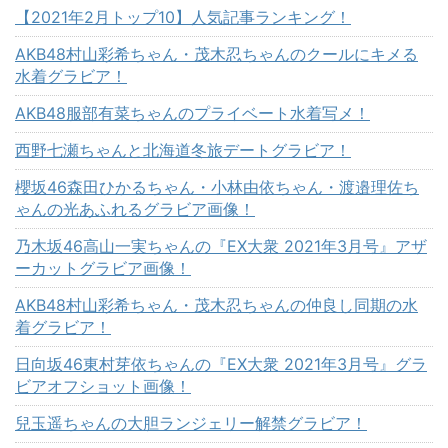
【2021年2月トップ10】人気記事ランキング！
AKB48村山彩希ちゃん・茂木忍ちゃんのクールにキメる
水着グラビア！
AKB48服部有菜ちゃんのプライベート水着写メ！
西野七瀬ちゃんと北海道冬旅デートグラビア！
櫻坂46森田ひかるちゃん・小林由依ちゃん・渡邉理佐ち
ゃんの光あふれるグラビア画像！
乃木坂46高山一実ちゃんの『EX大衆 2021年3月号』アザ
ーカットグラビア画像！
AKB48村山彩希ちゃん・茂木忍ちゃんの仲良し同期の水
着グラビア！
日向坂46東村芽依ちゃんの『EX大衆 2021年3月号』グラ
ビアオフショット画像！
兒玉遥ちゃんの大胆ランジェリー解禁グラビア！