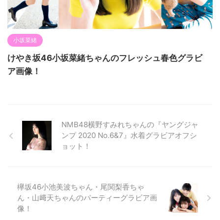
小坂菜緒
けやき坂46小坂菜緒ちゃんのフレッシュ春色グラビ
ア画像！
NMB48横野すみれちゃんの『ヤングジャ
ンプ 2020 No.6&7』水着グラビアオフシ
ョット！
欅坂46小池美波ちゃん・尾関梨香ちゃ
ん・山﨑天ちゃんのパーティーグラビア画
像！