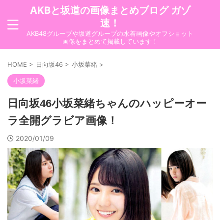
AKBと坂道の画像まとめブログ ガゾ
速！
AKB48グループや坂道グループの水着画像やオフショット
画像をまとめて掲載しています！
HOME
>
日向坂46
>
小坂菜緒
>
小坂菜緒
日向坂46小坂菜緒ちゃんのハッピーオー
ラ全開グラビア画像！
2020/01/09