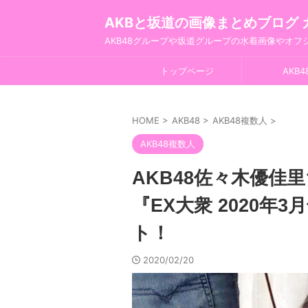
AKBと坂道の画像まとめブログ 
AKB48グループや坂道グループの水着画像やオ
トップページ
AKB4
HOME
>
AKB48
>
AKB48複数人
>
AKB48複数人
AKB48佐々木優佳
『EX大衆 2020
ト！
2020/02/20