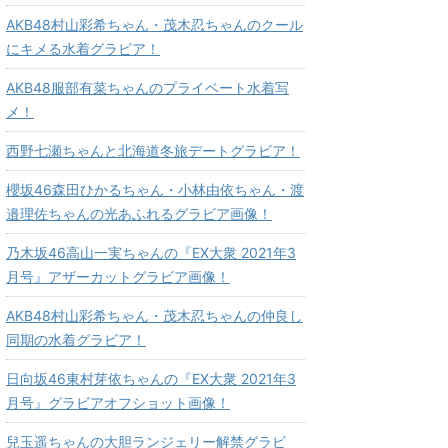
AKB48村山彩希ちゃん・茂木忍ちゃんのクール
にキメる水着グラビア！
AKB48服部有菜ちゃんのプライベート水着写
メ！
西野七瀬ちゃんと北海道冬旅デートグラビア！
櫻坂46森田ひかるちゃん・小林由依ちゃん・渡
邉理佐ちゃんの光あふれるグラビア画像！
乃木坂46高山一実ちゃんの『EX大衆 2021年3
月号』アザーカットグラビア画像！
AKB48村山彩希ちゃん・茂木忍ちゃんの仲良し
同期の水着グラビア！
日向坂46東村芽依ちゃんの『EX大衆 2021年3
月号』グラビアオフショット画像！
兒玉遥ちゃんの大胆ランジェリー解禁グラビ