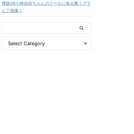
櫻坂46小林由依ちゃんのクールに振る舞うグラ
ビア画像！