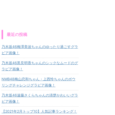
最近の投稿
乃木坂46梅澤美波ちゃんのゆったり過ごすグラ
ビア画像！
乃木坂46黒見明香ちゃんのシックなムードのグ
ラビア画像！
NMB48梅山恋和ちゃん・上西怜ちゃんのボウ
リングチャレンジグラビア画像！
乃木坂46遠藤さくらちゃんの清楚かわいいグラ
ビア画像！
【2021年2月トップ10】人気記事ランキング！