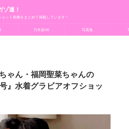
ガゾ速！
フショット画像をまとめて掲載しています！
8
乃木坂46
写真集
T
里ちゃん・福岡聖菜ちゃんの
年3月号』水着グラビアオフショッ