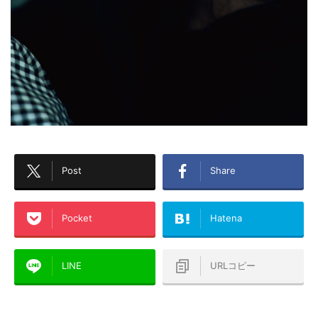
Post
Share
Pocket
Hatena
LINE
URLコピー