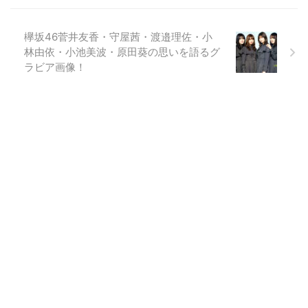
欅坂46菅井友香・守屋茜・渡邉理佐・小
林由依・小池美波・原田葵の思いを語るグ
ラビア画像！