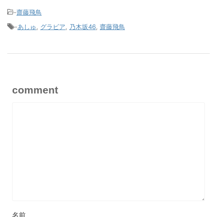
-
齋藤飛鳥
-
あしゅ
,
グラビア
,
乃木坂46
,
齋藤飛鳥
comment
名前