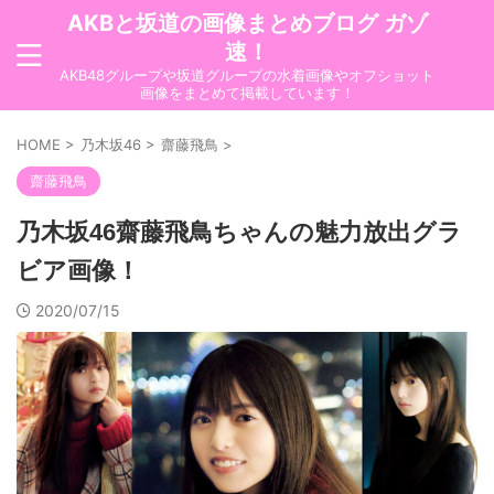
AKBと坂道の画像まとめブログ ガゾ
速！
AKB48グループや坂道グループの水着画像やオフショット
画像をまとめて掲載しています！
HOME
>
乃木坂46
>
齋藤飛鳥
>
齋藤飛鳥
乃木坂46齋藤飛鳥ちゃんの魅力放出グラ
ビア画像！
2020/07/15