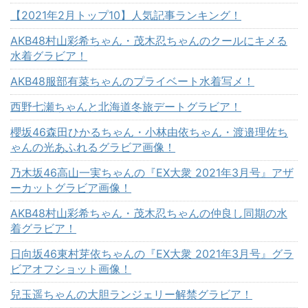
【2021年2月トップ10】人気記事ランキング！
AKB48村山彩希ちゃん・茂木忍ちゃんのクールにキメる
水着グラビア！
AKB48服部有菜ちゃんのプライベート水着写メ！
西野七瀬ちゃんと北海道冬旅デートグラビア！
櫻坂46森田ひかるちゃん・小林由依ちゃん・渡邉理佐ち
ゃんの光あふれるグラビア画像！
乃木坂46高山一実ちゃんの『EX大衆 2021年3月号』アザ
ーカットグラビア画像！
AKB48村山彩希ちゃん・茂木忍ちゃんの仲良し同期の水
着グラビア！
日向坂46東村芽依ちゃんの『EX大衆 2021年3月号』グラ
ビアオフショット画像！
兒玉遥ちゃんの大胆ランジェリー解禁グラビア！