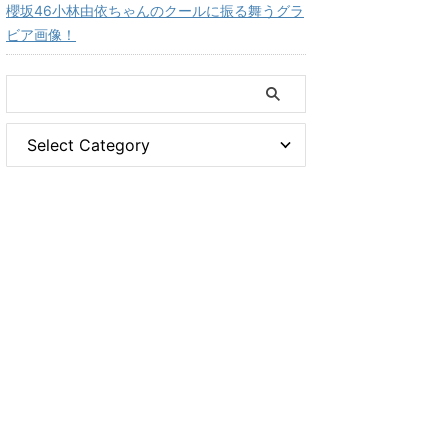
櫻坂46小林由依ちゃんのクールに振る舞うグラ
ビア画像！