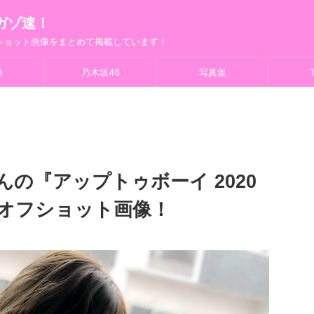
ガゾ速！
フショット画像をまとめて掲載しています！
8
乃木坂46
写真集
T
んの『アップトゥボーイ 2020
アオフショット画像！