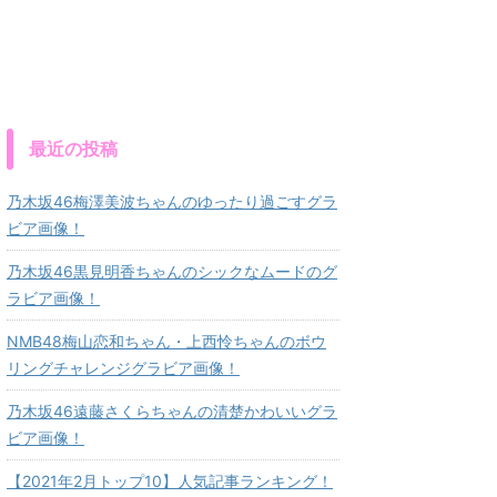
最近の投稿
乃木坂46梅澤美波ちゃんのゆったり過ごすグラ
ビア画像！
乃木坂46黒見明香ちゃんのシックなムードのグ
ラビア画像！
NMB48梅山恋和ちゃん・上西怜ちゃんのボウ
リングチャレンジグラビア画像！
乃木坂46遠藤さくらちゃんの清楚かわいいグラ
ビア画像！
【2021年2月トップ10】人気記事ランキング！