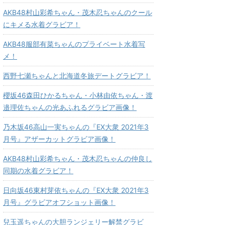
AKB48村山彩希ちゃん・茂木忍ちゃんのクール
にキメる水着グラビア！
AKB48服部有菜ちゃんのプライベート水着写
メ！
西野七瀬ちゃんと北海道冬旅デートグラビア！
櫻坂46森田ひかるちゃん・小林由依ちゃん・渡
邉理佐ちゃんの光あふれるグラビア画像！
乃木坂46高山一実ちゃんの『EX大衆 2021年3
月号』アザーカットグラビア画像！
AKB48村山彩希ちゃん・茂木忍ちゃんの仲良し
同期の水着グラビア！
日向坂46東村芽依ちゃんの『EX大衆 2021年3
月号』グラビアオフショット画像！
兒玉遥ちゃんの大胆ランジェリー解禁グラビ