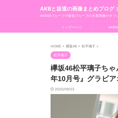
AKBと坂道の画像まとめブログ 
AKB48グループや坂道グループの水着画像やオ
トップページ
AKB4
HOME
>
櫻坂46
>
松平璃子
>
松平璃子
欅坂46松平璃子ちゃ
年10月号』グラビ
2020/09/03