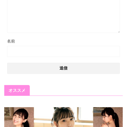
名前
オススメ