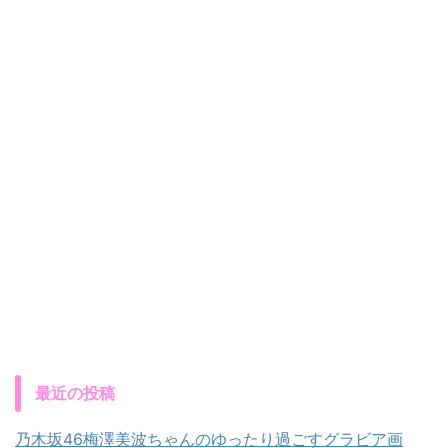
最近の投稿
乃木坂46梅澤美波ちゃんのゆったり過ごすグラビア画