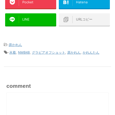
Pocket
Hatena
LINE
URLコピー
-
原かれん
-
水着
,
NMB48
,
グラビアオフショット
,
原かれん
,
かれんたん
comment