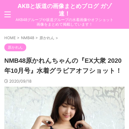
AKBと坂道の画像まとめブログ ガゾ
速！
AKB48グループや坂道グループの水着画像やオフショット
画像をまとめて掲載しています！
HOME
>
NMB48
>
原かれん
>
原かれん
NMB48原かれんちゃんの『EX大衆 2020
年10月号』水着グラビアオフショット！
2020/09/18