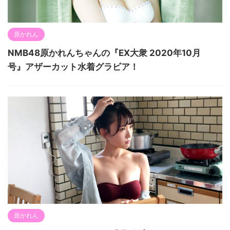
原かれん
NMB48原かれんちゃんの『EX大衆 2020年10月
号』アザーカット水着グラビア！
原かれん