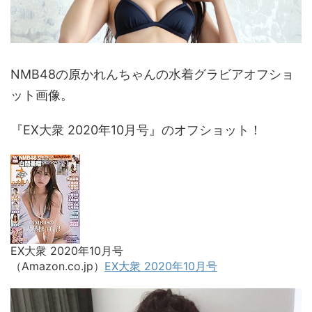
NMB48の原かれんちゃんの水着グラビアオフショ
ット画像。
『EX大衆 2020年10月号』のオフショット！
EX大衆 2020年10月号
（Amazon.co.jp）
EX大衆 2020年10月号