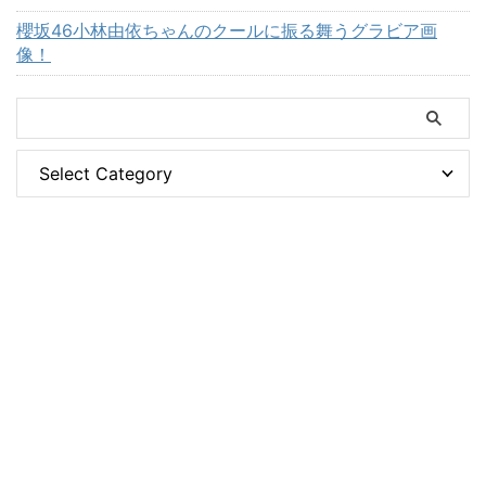
櫻坂46小林由依ちゃんのクールに振る舞うグラビア画
像！