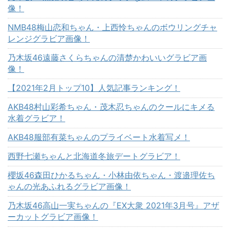
像！
NMB48梅山恋和ちゃん・上西怜ちゃんのボウリングチャ
レンジグラビア画像！
乃木坂46遠藤さくらちゃんの清楚かわいいグラビア画
像！
【2021年2月トップ10】人気記事ランキング！
AKB48村山彩希ちゃん・茂木忍ちゃんのクールにキメる
水着グラビア！
AKB48服部有菜ちゃんのプライベート水着写メ！
西野七瀬ちゃんと北海道冬旅デートグラビア！
櫻坂46森田ひかるちゃん・小林由依ちゃん・渡邉理佐ち
ゃんの光あふれるグラビア画像！
乃木坂46高山一実ちゃんの『EX大衆 2021年3月号』アザ
ーカットグラビア画像！