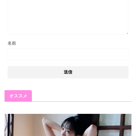
名前
オススメ