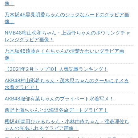
像！
乃木坂46黒見明香ちゃんのシックなムードのグラビア画
像！
NMB48梅山恋和ちゃん・上西怜ちゃんのボウリングチャ
レンジグラビア画像！
乃木坂46遠藤さくらちゃんの清楚かわいいグラビア画
像！
【2021年2月トップ10】人気記事ランキング！
AKB48村山彩希ちゃん・茂木忍ちゃんのクールにキメる
水着グラビア！
AKB48服部有菜ちゃんのプライベート水着写メ！
西野七瀬ちゃんと北海道冬旅デートグラビア！
櫻坂46森田ひかるちゃん・小林由依ちゃん・渡邉理佐ち
ゃんの光あふれるグラビア画像！