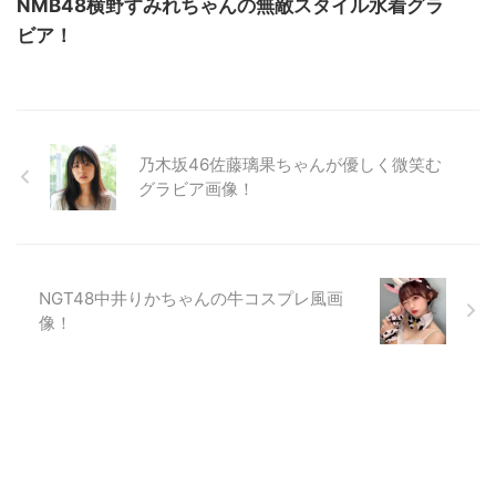
NMB48横野すみれちゃんの無敵スタイル水着グラ
ビア！
乃木坂46佐藤璃果ちゃんが優しく微笑む
グラビア画像！
NGT48中井りかちゃんの牛コスプレ風画
像！