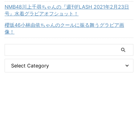
NMB48川上千尋ちゃんの『週刊FLASH 2021年2月23日
号』水着グラビアオフショット！
櫻坂46小林由依ちゃんのクールに振る舞うグラビア画
像！