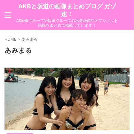
AKBと坂道の画像まとめブログ ガゾ
速！
AKB48グループや坂道グループの水着画像やオフショット
画像をまとめて掲載しています！
HOME
>
あみまる
あみまる