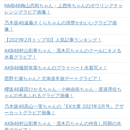
NMB48梅山恋和ちゃん・上西怜ちゃんのボウリングチャ
レンジグラビア画像！
乃木坂46遠藤さくらちゃんの清楚かわいいグラビア画
像！
【2021年2月トップ10】人気記事ランキング！
AKB48村山彩希ちゃん・茂木忍ちゃんのクールにキメる
水着グラビア！
AKB48服部有菜ちゃんのプライベート水着写メ！
西野七瀬ちゃんと北海道冬旅デートグラビア！
櫻坂46森田ひかるちゃん・小林由依ちゃん・渡邉理佐ち
ゃんの光あふれるグラビア画像！
乃木坂46高山一実ちゃんの『EX大衆 2021年3月号』アザ
ーカットグラビア画像！
AKB48村山彩希ちゃん・茂木忍ちゃんの仲良し同期の水
着グラビア！