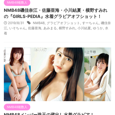
NMB48複数人
NMB48磯佳奈江・佐藤亜海・小川結夏・横野すみれ
の『GIRLS-PEDIA』水着グラビアオフショット！
2019/8/31
NMB48
,
グラビアオフショット
,
すーちゃん
,
磯佳奈
江
,
いそちゃん
,
佐藤亜海
,
あみまる
,
横野すみれ
,
小川結夏
,
ゆうか
,
水
着
NMB48複数人
NMB48メンバー珠玉の蔵出し水着グラビア！