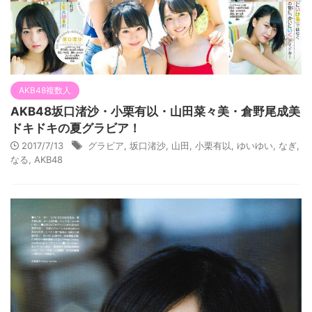
AKB48複数人
AKB48坂口渚沙・小栗有以・山田菜々美・倉野尾成美
ドキドキの夏グラビア！
2017/7/13
グラビア
,
坂口渚沙
,
山田
,
小栗有以
,
ゆいゆい
,
なぎ
,
なる
,
AKB48