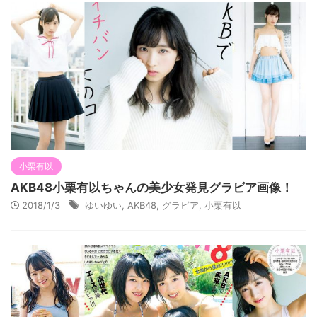
小栗有以
AKB48小栗有以ちゃんの美少女発見グラビア画像！
2018/1/3
ゆいゆい
,
AKB48
,
グラビア
,
小栗有以