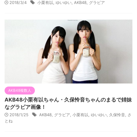
2018/3/4
小栗有以
,
ゆいゆい
,
AKB48
,
グラビア
AKB48複数人
AKB48小栗有以ちゃん・久保怜音ちゃんのまるで姉妹
なグラビア画像！
2018/1/25
AKB48
,
グラビア
,
小栗有以
,
ゆいゆい
,
久保怜音
,
さ
とね