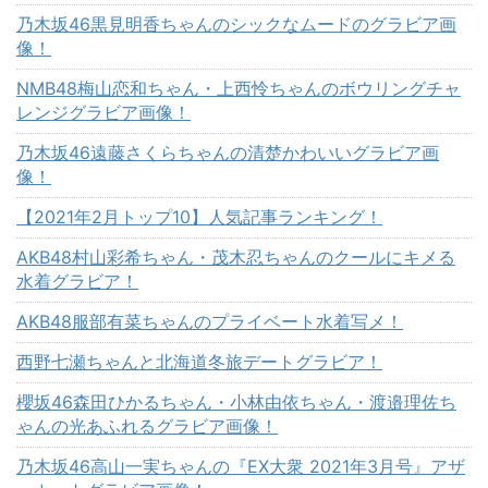
乃木坂46黒見明香ちゃんのシックなムードのグラビア画
像！
NMB48梅山恋和ちゃん・上西怜ちゃんのボウリングチャ
レンジグラビア画像！
乃木坂46遠藤さくらちゃんの清楚かわいいグラビア画
像！
【2021年2月トップ10】人気記事ランキング！
AKB48村山彩希ちゃん・茂木忍ちゃんのクールにキメる
水着グラビア！
AKB48服部有菜ちゃんのプライベート水着写メ！
西野七瀬ちゃんと北海道冬旅デートグラビア！
櫻坂46森田ひかるちゃん・小林由依ちゃん・渡邉理佐ち
ゃんの光あふれるグラビア画像！
乃木坂46高山一実ちゃんの『EX大衆 2021年3月号』アザ