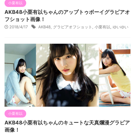
小栗有以
AKB48小栗有以ちゃんのアップトゥボーイグラビアオ
フショット画像！
2018/4/17
AKB48
,
グラビアオフショット
,
小栗有以
,
ゆいゆい
小栗有以
AKB48小栗有以ちゃんのキュートな天真爛漫グラビア
画像！