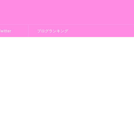
witter
ブログランキング