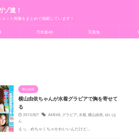
ガゾ速！
フショット画像をまとめて掲載しています！
8
乃木坂46
写真集
T
横山由依
横山由依ちゃんが水着グラビアで胸を寄せて
る
2013/9/7
AKB48
,
グラビア
,
水着
,
横山由依
,
ゆいは
ん
えっ、めちゃくちゃかわいいんだけど…