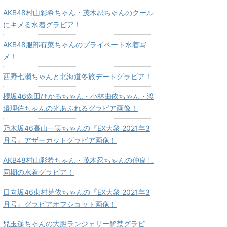
AKB48村山彩希ちゃん・茂木忍ちゃんのクール
にキメる水着グラビア！
AKB48服部有菜ちゃんのプライベート水着写
メ！
西野七瀬ちゃんと北海道冬旅デートグラビア！
櫻坂46森田ひかるちゃん・小林由依ちゃん・渡
邉理佐ちゃんの光あふれるグラビア画像！
乃木坂46高山一実ちゃんの『EX大衆 2021年3
月号』アザーカットグラビア画像！
AKB48村山彩希ちゃん・茂木忍ちゃんの仲良し
同期の水着グラビア！
日向坂46東村芽依ちゃんの『EX大衆 2021年3
月号』グラビアオフショット画像！
兒玉遥ちゃんの大胆ランジェリー解禁グラビ