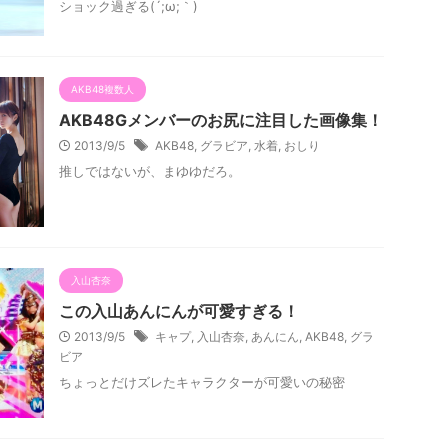
ショック過ぎる(´;ω;｀)
AKB48複数人
AKB48Gメンバーのお尻に注目した画像集！
2013/9/5
AKB48
,
グラビア
,
水着
,
おしり
推しではないが、まゆゆだろ。
入山杏奈
この入山あんにんが可愛すぎる！
2013/9/5
キャプ
,
入山杏奈
,
あんにん
,
AKB48
,
グラ
ビア
ちょっとだけズレたキャラクターが可愛いの秘密