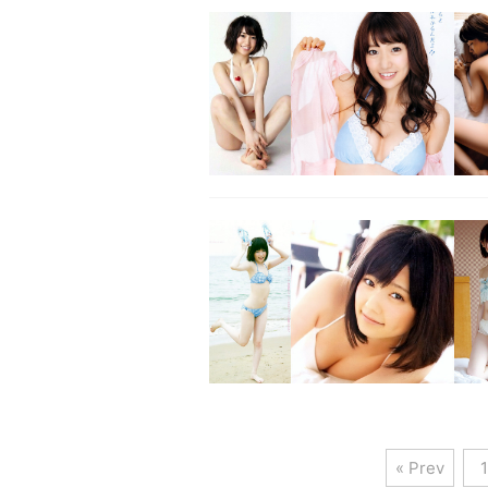
« Prev
1