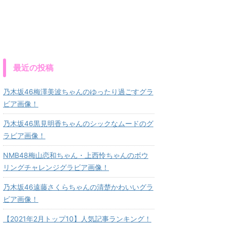
最近の投稿
乃木坂46梅澤美波ちゃんのゆったり過ごすグラ
ビア画像！
乃木坂46黒見明香ちゃんのシックなムードのグ
ラビア画像！
NMB48梅山恋和ちゃん・上西怜ちゃんのボウ
リングチャレンジグラビア画像！
乃木坂46遠藤さくらちゃんの清楚かわいいグラ
ビア画像！
【2021年2月トップ10】人気記事ランキング！