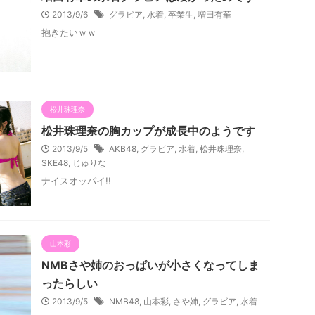
2013/9/6
グラビア
,
水着
,
卒業生
,
増田有華
抱きたいｗｗ
松井珠理奈
松井珠理奈の胸カップが成長中のようです
2013/9/5
AKB48
,
グラビア
,
水着
,
松井珠理奈
,
SKE48
,
じゅりな
ナイスオッパイ!!
山本彩
NMBさや姉のおっぱいが小さくなってしま
ったらしい
2013/9/5
NMB48
,
山本彩
,
さや姉
,
グラビア
,
水着