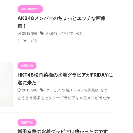
AKB48複数人
AKB48メンバーのちょっとエッチな画像
集！
2013/9/6
AKB48
,
グラビア
,
水着
(・∀・)ｲｲ!!
松岡菜摘
HKT48松岡菜摘の水着グラビアがFRIDAYに
遂に来た！
2013/9/6
グラビア
,
水着
,
HKT48
,
松岡菜摘
,
なつ
とうとう博多もセクシーグラビアをやるメンが出たか
増田有華
増田有華の水着グラビアは凄かったのです