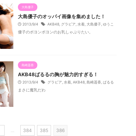
大島優子
大島優子のオッパイ画像を集めました！
2013/9/4
AKB48
,
グラビア
,
水着
,
大島優子
,
ゆうこ
優子のポヨンポヨンのお乳しゃぶりたい。
島崎遥香
AKB48ぱるるの胸が魅力的すぎる！
2013/9/4
グラビア
,
水着
,
AKB48
,
島崎遥香
,
ぱるる
まさに魔乳だわ
…
384
385
386