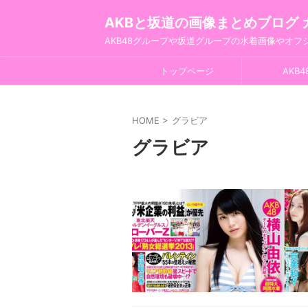
AKBと坂道の画像まとめブログ 
AKB48グループや坂道グループの水着画像やオ
トップページ
AKB4
HOME
>
グラビア
グラビア