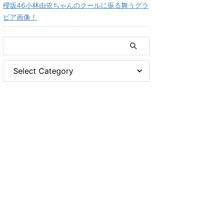
櫻坂46小林由依ちゃんのクールに振る舞うグラ
ビア画像！