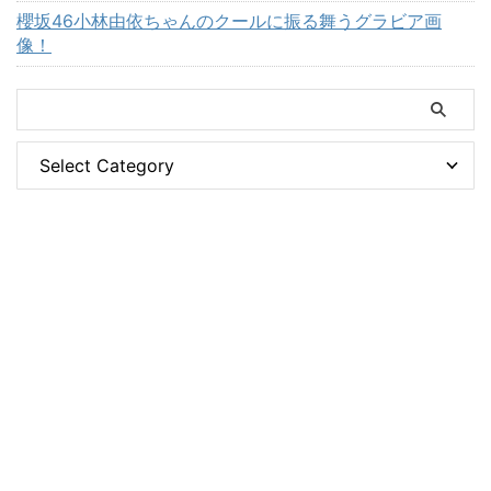
櫻坂46小林由依ちゃんのクールに振る舞うグラビア画
像！