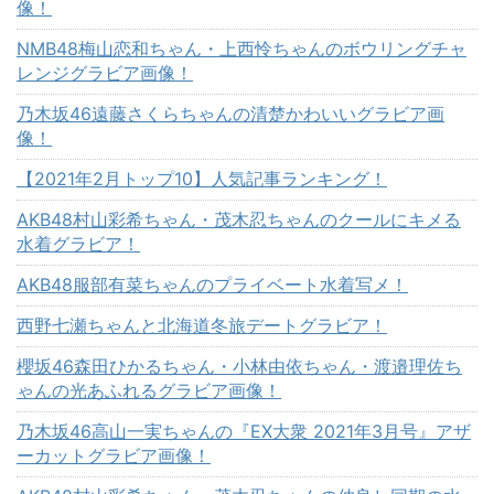
像！
NMB48梅山恋和ちゃん・上西怜ちゃんのボウリングチャ
レンジグラビア画像！
乃木坂46遠藤さくらちゃんの清楚かわいいグラビア画
像！
【2021年2月トップ10】人気記事ランキング！
AKB48村山彩希ちゃん・茂木忍ちゃんのクールにキメる
水着グラビア！
AKB48服部有菜ちゃんのプライベート水着写メ！
西野七瀬ちゃんと北海道冬旅デートグラビア！
櫻坂46森田ひかるちゃん・小林由依ちゃん・渡邉理佐ち
ゃんの光あふれるグラビア画像！
乃木坂46高山一実ちゃんの『EX大衆 2021年3月号』アザ
ーカットグラビア画像！