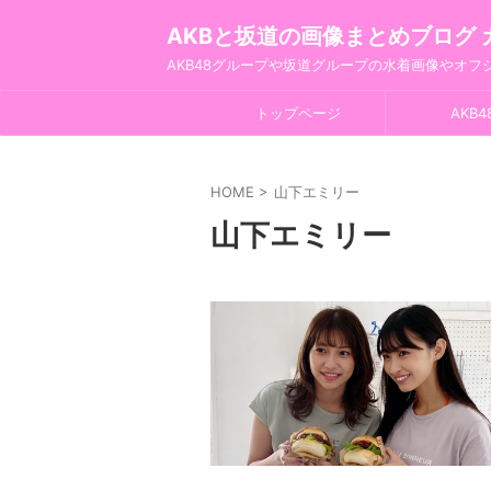
AKBと坂道の画像まとめブログ 
AKB48グループや坂道グループの水着画像やオ
トップページ
AKB4
HOME
>
山下エミリー
山下エミリー