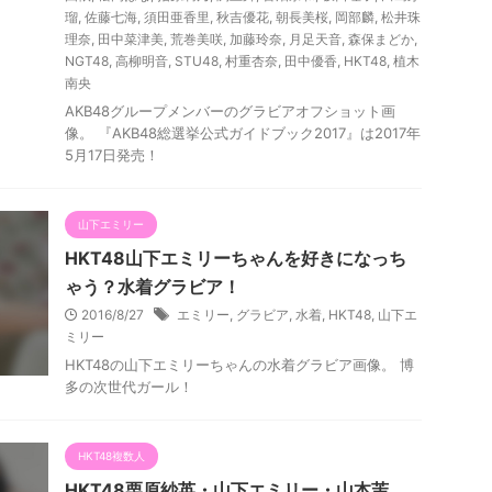
瑠
,
佐藤七海
,
須田亜香里
,
秋吉優花
,
朝長美桜
,
岡部麟
,
松井珠
理奈
,
田中菜津美
,
荒巻美咲
,
加藤玲奈
,
月足天音
,
森保まどか
,
NGT48
,
高柳明音
,
STU48
,
村重杏奈
,
田中優香
,
HKT48
,
植木
南央
AKB48グループメンバーのグラビアオフショット画
像。 『AKB48総選挙公式ガイドブック2017』は2017年
5月17日発売！
山下エミリー
HKT48山下エミリーちゃんを好きになっち
ゃう？水着グラビア！
2016/8/27
エミリー
,
グラビア
,
水着
,
HKT48
,
山下エ
ミリー
HKT48の山下エミリーちゃんの水着グラビア画像。 博
多の次世代ガール！
HKT48複数人
HKT48栗原紗英・山下エミリー・山本茉