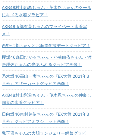
AKB48村山彩希ちゃん・茂木忍ちゃんのクール
にキメる水着グラビア！
AKB48服部有菜ちゃんのプライベート水着写
メ！
西野七瀬ちゃんと北海道冬旅デートグラビア！
櫻坂46森田ひかるちゃん・小林由依ちゃん・渡
邉理佐ちゃんの光あふれるグラビア画像！
乃木坂46高山一実ちゃんの『EX大衆 2021年3
月号』アザーカットグラビア画像！
AKB48村山彩希ちゃん・茂木忍ちゃんの仲良し
同期の水着グラビア！
日向坂46東村芽依ちゃんの『EX大衆 2021年3
月号』グラビアオフショット画像！
兒玉遥ちゃんの大胆ランジェリー解禁グラビ