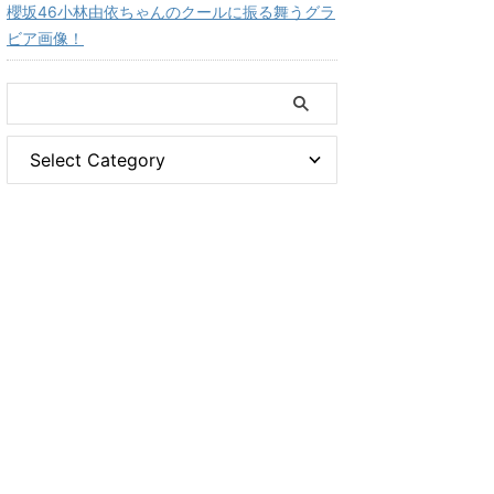
櫻坂46小林由依ちゃんのクールに振る舞うグラ
ビア画像！