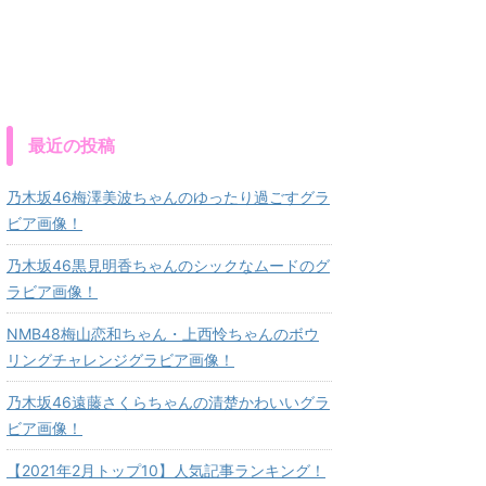
最近の投稿
乃木坂46梅澤美波ちゃんのゆったり過ごすグラ
ビア画像！
乃木坂46黒見明香ちゃんのシックなムードのグ
ラビア画像！
NMB48梅山恋和ちゃん・上西怜ちゃんのボウ
リングチャレンジグラビア画像！
乃木坂46遠藤さくらちゃんの清楚かわいいグラ
ビア画像！
【2021年2月トップ10】人気記事ランキング！