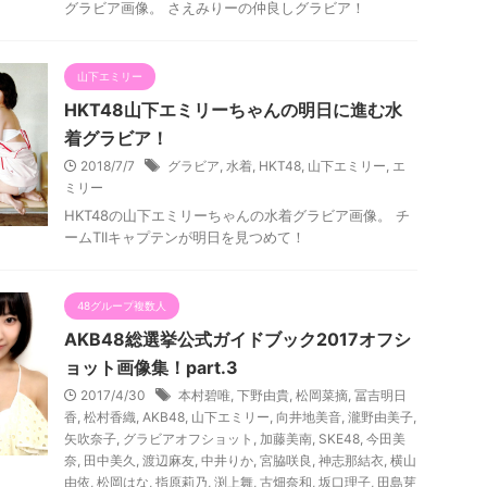
グラビア画像。 さえみりーの仲良しグラビア！
山下エミリー
HKT48山下エミリーちゃんの明日に進む水
着グラビア！
2018/7/7
グラビア
,
水着
,
HKT48
,
山下エミリー
,
エ
ミリー
HKT48の山下エミリーちゃんの水着グラビア画像。 チ
ームTIIキャプテンが明日を見つめて！
48グループ複数人
AKB48総選挙公式ガイドブック2017オフシ
ョット画像集！part.3
2017/4/30
本村碧唯
,
下野由貴
,
松岡菜摘
,
冨吉明日
香
,
松村香織
,
AKB48
,
山下エミリー
,
向井地美音
,
瀧野由美子
,
矢吹奈子
,
グラビアオフショット
,
加藤美南
,
SKE48
,
今田美
奈
,
田中美久
,
渡辺麻友
,
中井りか
,
宮脇咲良
,
神志那結衣
,
横山
由依
,
松岡はな
,
指原莉乃
,
渕上舞
,
古畑奈和
,
坂口理子
,
田島芽