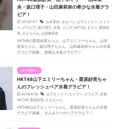
央・坂口理子・山田麻莉奈の希少な水着グラ
ビア！
2016/7/11
山本茉央
,
まおパニ
,
山下エミリー
,
エミリ
ー
,
グラビア
,
坂口理子
,
水着
,
りこぴ
,
HKT48
,
まりり
,
栗原紗
英
,
さえちゃん
,
山田麻莉奈
HKT48の栗原紗英ちゃん、山下エミリーちゃん、山本
茉央ちゃん、坂口理子ちゃん、山田麻莉奈ちゃんの水着
グラビア画像。 貴重な水着グラビア！
HKT48複数人
HKT48山下エミリーちゃん・栗原紗英ちゃ
んのフレッシュペア水着グラビア！
2016/4/16
山下エミリー
,
エミリー
,
グラビア
,
水着
,
HKT48
,
栗原紗英
,
さえちゃん
HKT48の山下エミリーちゃん、栗原紗英ちゃんの水着
グラビア画像。 さえみりーのペアグラビア！