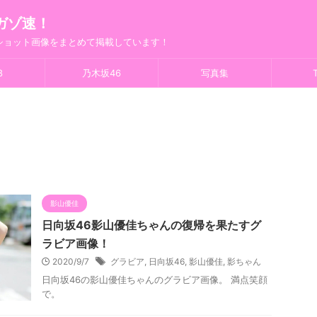
ガゾ速！
フショット画像をまとめて掲載しています！
8
乃木坂46
写真集
T
影山優佳
日向坂46影山優佳ちゃんの復帰を果たすグ
ラビア画像！
2020/9/7
グラビア
,
日向坂46
,
影山優佳
,
影ちゃん
日向坂46の影山優佳ちゃんのグラビア画像。 満点笑顔
で。