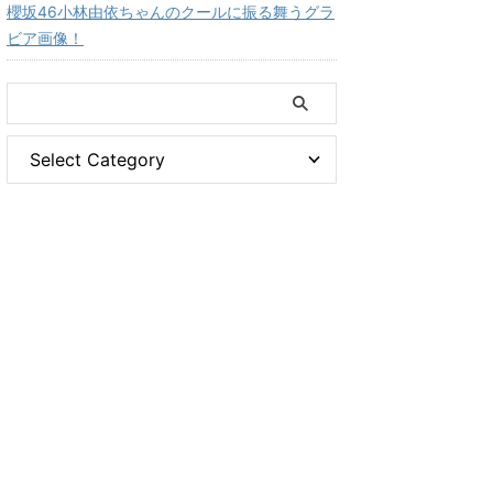
櫻坂46小林由依ちゃんのクールに振る舞うグラ
ビア画像！