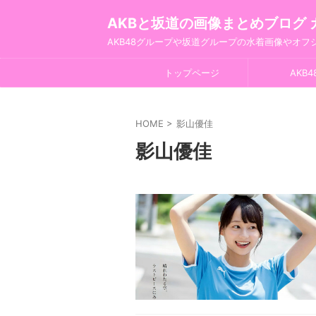
AKBと坂道の画像まとめブログ 
AKB48グループや坂道グループの水着画像やオ
トップページ
AKB4
HOME
>
影山優佳
影山優佳