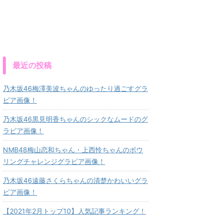
最近の投稿
乃木坂46梅澤美波ちゃんのゆったり過ごすグラ
ビア画像！
乃木坂46黒見明香ちゃんのシックなムードのグ
ラビア画像！
NMB48梅山恋和ちゃん・上西怜ちゃんのボウ
リングチャレンジグラビア画像！
乃木坂46遠藤さくらちゃんの清楚かわいいグラ
ビア画像！
【2021年2月トップ10】人気記事ランキング！