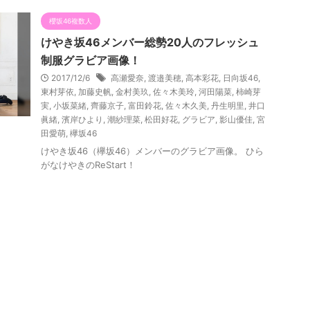
櫻坂46複数人
けやき坂46メンバー総勢20人のフレッシュ
制服グラビア画像！
2017/12/6
高瀬愛奈
,
渡邉美穂
,
高本彩花
,
日向坂46
,
東村芽依
,
加藤史帆
,
金村美玖
,
佐々木美玲
,
河田陽菜
,
柿崎芽
実
,
小坂菜緒
,
齊藤京子
,
富田鈴花
,
佐々木久美
,
丹生明里
,
井口
眞緒
,
濱岸ひより
,
潮紗理菜
,
松田好花
,
グラビア
,
影山優佳
,
宮
田愛萌
,
欅坂46
けやき坂46（欅坂46）メンバーのグラビア画像。 ひら
がなけやきのReStart！