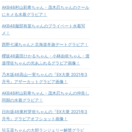
AKB48村山彩希ちゃん・茂木忍ちゃんのクール
にキメる水着グラビア！
AKB48服部有菜ちゃんのプライベート水着写
メ！
西野七瀬ちゃんと北海道冬旅デートグラビア！
櫻坂46森田ひかるちゃん・小林由依ちゃん・渡
邉理佐ちゃんの光あふれるグラビア画像！
乃木坂46高山一実ちゃんの『EX大衆 2021年3
月号』アザーカットグラビア画像！
AKB48村山彩希ちゃん・茂木忍ちゃんの仲良し
同期の水着グラビア！
日向坂46東村芽依ちゃんの『EX大衆 2021年3
月号』グラビアオフショット画像！
兒玉遥ちゃんの大胆ランジェリー解禁グラビ