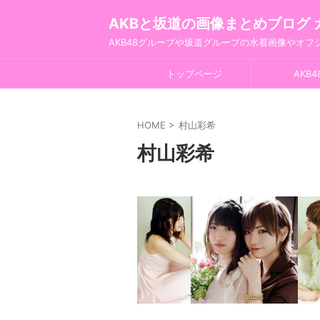
AKBと坂道の画像まとめブログ 
AKB48グループや坂道グループの水着画像やオ
トップページ
AKB4
HOME
>
村山彩希
村山彩希