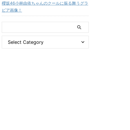
櫻坂46小林由依ちゃんのクールに振る舞うグラ
ビア画像！