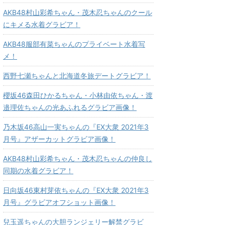
AKB48村山彩希ちゃん・茂木忍ちゃんのクール
にキメる水着グラビア！
AKB48服部有菜ちゃんのプライベート水着写
メ！
西野七瀬ちゃんと北海道冬旅デートグラビア！
櫻坂46森田ひかるちゃん・小林由依ちゃん・渡
邉理佐ちゃんの光あふれるグラビア画像！
乃木坂46高山一実ちゃんの『EX大衆 2021年3
月号』アザーカットグラビア画像！
AKB48村山彩希ちゃん・茂木忍ちゃんの仲良し
同期の水着グラビア！
日向坂46東村芽依ちゃんの『EX大衆 2021年3
月号』グラビアオフショット画像！
兒玉遥ちゃんの大胆ランジェリー解禁グラビ