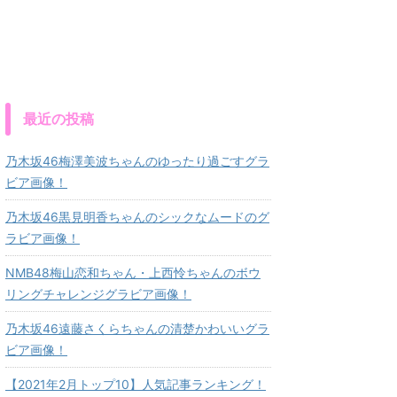
最近の投稿
乃木坂46梅澤美波ちゃんのゆったり過ごすグラ
ビア画像！
乃木坂46黒見明香ちゃんのシックなムードのグ
ラビア画像！
NMB48梅山恋和ちゃん・上西怜ちゃんのボウ
リングチャレンジグラビア画像！
乃木坂46遠藤さくらちゃんの清楚かわいいグラ
ビア画像！
【2021年2月トップ10】人気記事ランキング！