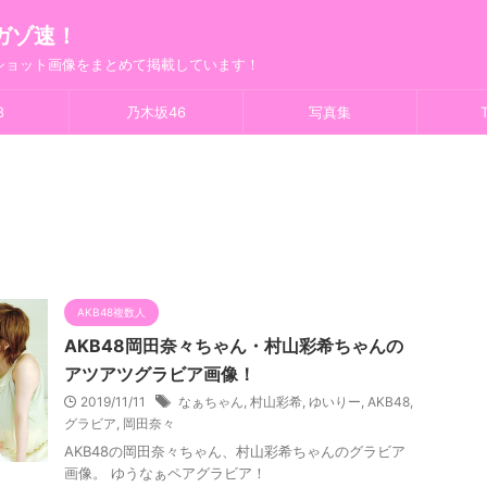
ガゾ速！
フショット画像をまとめて掲載しています！
8
乃木坂46
写真集
T
AKB48複数人
AKB48岡田奈々ちゃん・村山彩希ちゃんの
アツアツグラビア画像！
2019/11/11
なぁちゃん
,
村山彩希
,
ゆいりー
,
AKB48
,
グラビア
,
岡田奈々
AKB48の岡田奈々ちゃん、村山彩希ちゃんのグラビア
画像。 ゆうなぁペアグラビア！