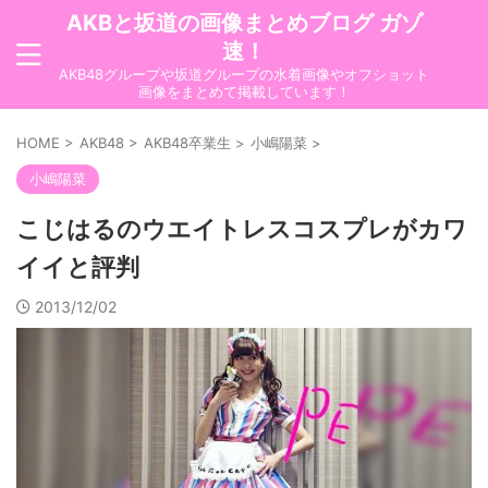
AKBと坂道の画像まとめブログ ガゾ
速！
AKB48グループや坂道グループの水着画像やオフショット
画像をまとめて掲載しています！
HOME
>
AKB48
>
AKB48卒業生
>
小嶋陽菜
>
小嶋陽菜
こじはるのウエイトレスコスプレがカワ
イイと評判
2013/12/02