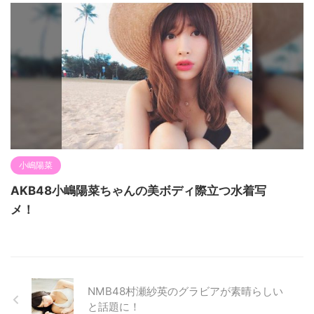
小嶋陽菜
AKB48小嶋陽菜ちゃんの美ボディ際立つ水着写
メ！
NMB48村瀬紗英のグラビアが素晴らしい
と話題に！